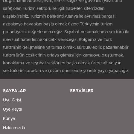
Doğal hammaddesi çevre, temeli sağlık ve güvenlik (Healt and
safe) olan Turizm sektörü ile ilgili haberleri sitemizden
ulaşabilirsiniz. Turizmin başkenti Alanya ile ayrılmaz parçası
gzpalanya havaalanı başta olmak üzere Türkiyenin turizm
potansiyelini değerlendireceğiz. Seyahat ve konaklama sektörü ile
mevzuat haberlerine öncelik verecegiz. Bölgemiz ve Türk
turizminin gelişmesine yardımcı olmak, sürdürülebilir, pazarlanabilir
turizm ürün çesitlerinin ortaya çıkması için kamuoyu oluşturmak,
konaklama ve seyahat sektörleri başta olmak üzere alt ve yan
sektörlerin sorunları ve çözüm önerilerine yönelik yayın yapacağız.
SAYFALAR
SERVİSLER
Üye Girişi
Üye Kaydı
Künye
Hakkımızda