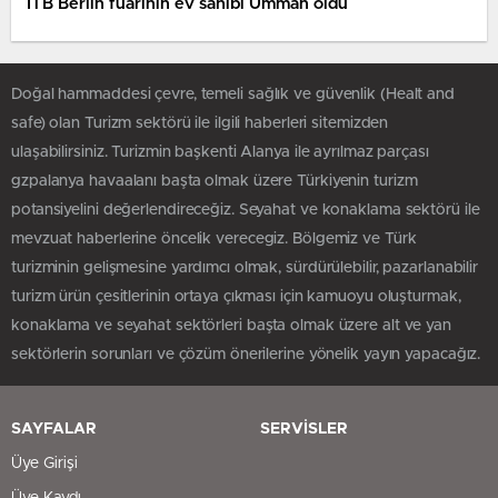
ITB Berlin fuarının ev sahibi Umman oldu
Doğal hammaddesi çevre, temeli sağlık ve güvenlik (Healt and
safe) olan Turizm sektörü ile ilgili haberleri sitemizden
ulaşabilirsiniz. Turizmin başkenti Alanya ile ayrılmaz parçası
gzpalanya havaalanı başta olmak üzere Türkiyenin turizm
potansiyelini değerlendireceğiz. Seyahat ve konaklama sektörü ile
mevzuat haberlerine öncelik verecegiz. Bölgemiz ve Türk
turizminin gelişmesine yardımcı olmak, sürdürülebilir, pazarlanabilir
turizm ürün çesitlerinin ortaya çıkması için kamuoyu oluşturmak,
konaklama ve seyahat sektörleri başta olmak üzere alt ve yan
sektörlerin sorunları ve çözüm önerilerine yönelik yayın yapacağız.
SAYFALAR
SERVİSLER
Üye Girişi