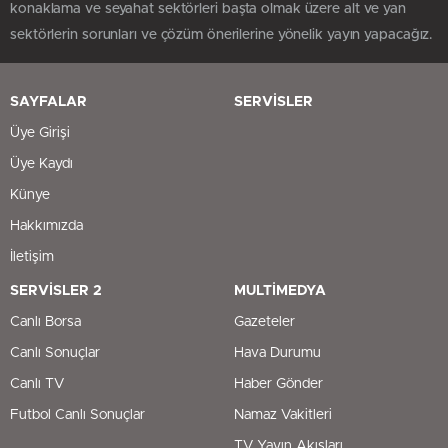
konaklama ve seyahat sektörleri başta olmak üzere alt ve yan
sektörlerin sorunları ve çözüm önerilerine yönelik yayın yapacağız.
SAYFALAR
SERVİSLER
Üye Girişi
Üye Kaydı
Künye
Hakkımızda
İletişim
SERVİSLER 2
MULTİMEDYA
Canlı Borsa
Gazeteler
Canlı Sonuçlar
Hava Durumu
Canlı TV
Haber Gönder
Futbol Canlı Sonuçlar
Namaz Vakitleri
TV Yayın Akışları