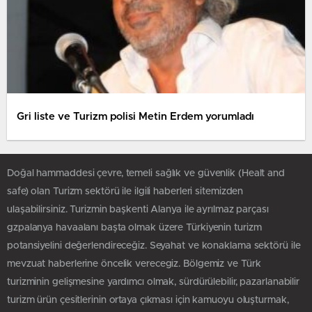
Gri liste ve Turizm polisi Metin Erdem yorumladı
Doğal hammaddesi çevre, temeli sağlık ve güvenlik (Healt and
safe) olan Turizm sektörü ile ilgili haberleri sitemizden
ulaşabilirsiniz. Turizmin başkenti Alanya ile ayrılmaz parçası
gzpalanya havaalanı başta olmak üzere Türkiyenin turizm
potansiyelini değerlendireceğiz. Seyahat ve konaklama sektörü ile
mevzuat haberlerine öncelik verecegiz. Bölgemiz ve Türk
turizminin gelişmesine yardımcı olmak, sürdürülebilir, pazarlanabilir
turizm ürün çesitlerinin ortaya çıkması için kamuoyu oluşturmak,