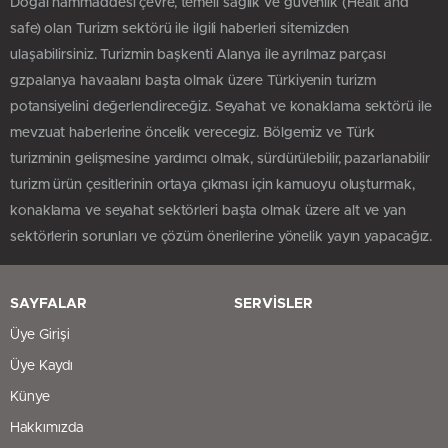
Doğal hammaddesi çevre, temeli sağlık ve güvenlik (Healt and
safe) olan Turizm sektörü ile ilgili haberleri sitemizden
ulaşabilirsiniz. Turizmin başkenti Alanya ile ayrılmaz parçası
gzpalanya havaalanı başta olmak üzere Türkiyenin turizm
potansiyelini değerlendireceğiz. Seyahat ve konaklama sektörü ile
mevzuat haberlerine öncelik verecegiz. Bölgemiz ve Türk
turizminin gelişmesine yardımcı olmak, sürdürülebilir, pazarlanabilir
turizm ürün çesitlerinin ortaya çıkması için kamuoyu oluşturmak,
konaklama ve seyahat sektörleri başta olmak üzere alt ve yan
sektörlerin sorunları ve çözüm önerilerine yönelik yayın yapacağız.
SAYFALAR
SERVİSLER
Üye Girişi
Üye Kaydı
Künye
Hakkımızda