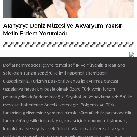
Alanya’ya Deniz Müzesi ve Akvaryum Yakışır
Metin Erdem Yorumladı
Doğal hammaddesi çevre, temeli sağlık ve güvenlik (Healt and
safe) olan Turizm sektörü ile ilgili haberleri sitemizden
ulaşabilirsiniz. Turizmin başkenti Alanya ile ayrılmaz parçası
gzpalanya havaalanı başta olmak üzere Türkiyenin turizm
potansiyelini değerlendireceğiz. Seyahat ve konaklama sektörü ile
mevzuat haberlerine öncelik verecegiz. Bölgemiz ve Türk
turizminin gelişmesine yardımcı olmak, sürdürülebilir, pazarlanabilir
turizm ürün çesitlerinin ortaya çıkması için kamuoyu oluşturmak,
konaklama ve seyahat sektörleri başta olmak üzere alt ve yan
sektörlerin sorunları ve çözüm önerilerine yönelik yayın yapacağız.