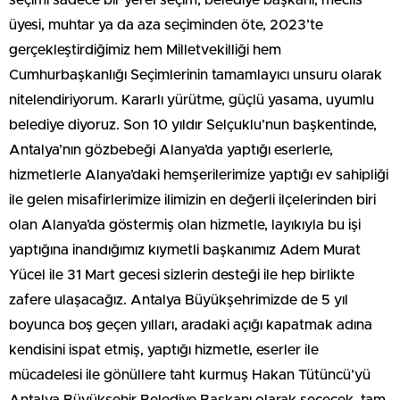
üyesi, muhtar ya da aza seçiminden öte, 2023’te
gerçekleştirdiğimiz hem Milletvekilliği hem
Cumhurbaşkanlığı Seçimlerinin tamamlayıcı unsuru olarak
nitelendiriyorum. Kararlı yürütme, güçlü yasama, uyumlu
belediye diyoruz. Son 10 yıldır Selçuklu’nun başkentinde,
Antalya’nın gözbebeği Alanya’da yaptığı eserlerle,
hizmetlerle Alanya’daki hemşerilerimize yaptığı ev sahipliği
ile gelen misafirlerimize ilimizin en değerli ilçelerinden biri
olan Alanya’da göstermiş olan hizmetle, layıkıyla bu işi
yaptığına inandığımız kıymetli başkanımız Adem Murat
Yücel ile 31 Mart gecesi sizlerin desteği ile hep birlikte
zafere ulaşacağız. Antalya Büyükşehrimizde de 5 yıl
boyunca boş geçen yılları, aradaki açığı kapatmak adına
kendisini ispat etmiş, yaptığı hizmetle, eserler ile
mücadelesi ile gönüllere taht kurmuş Hakan Tütüncü’yü
Antalya Büyükşehir Belediye Başkanı olarak seçecek, tam