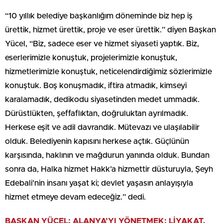
“10 yıllık belediye başkanlığım döneminde biz hep iş
ürettik, hizmet ürettik, proje ve eser ürettik.” diyen Başkan
Yücel, “Biz, sadece eser ve hizmet siyaseti yaptık. Biz,
eserlerimizle konuştuk, projelerimizle konuştuk,
hizmetlerimizle konuştuk, neticelendirdiğimiz sözlerimizle
konuştuk. Boş konuşmadık, iftira atmadık, kimseyi
karalamadık, dedikodu siyasetinden medet ummadık.
Dürüstlükten, şeffaflıktan, doğruluktan ayrılmadık.
Herkese eşit ve adil davrandık. Mütevazı ve ulaşılabilir
olduk. Belediyenin kapısını herkese açtık. Güçlünün
karşısında, haklının ve mağdurun yanında olduk. Bundan
sonra da, Halka hizmet Hakk’a hizmettir düsturuyla, Şeyh
Edebali’nin insanı yaşat ki; devlet yaşasın anlayışıyla
hizmet etmeye devam edeceğiz.” dedi.
BAŞKAN YÜCEL: ALANYA’YI YÖNETMEK; LİYAKAT,