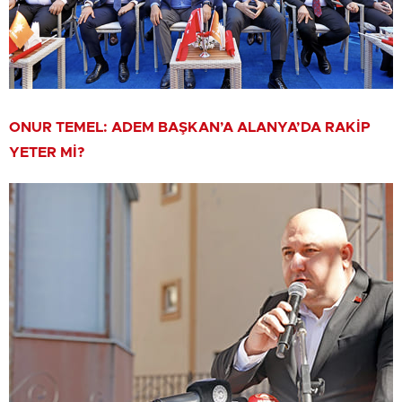
ONUR TEMEL: ADEM BAŞKAN’A ALANYA’DA RAKİP
YETER Mİ?