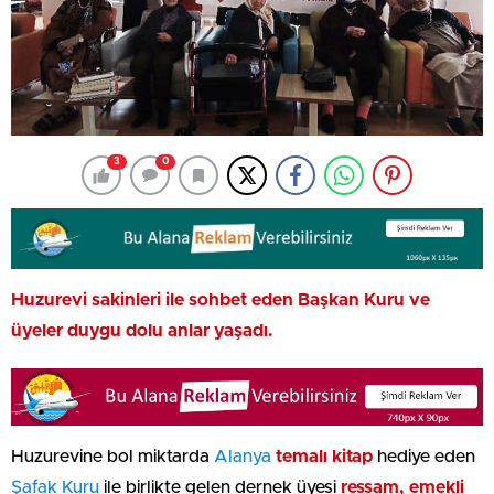
3
0
Huzurevi sakinleri ile sohbet eden Başkan Kuru ve
üyeler duygu dolu anlar yaşadı.
Huzurevine bol miktarda
Alanya
temalı kitap
hediye eden
Şafak Kuru
ile birlikte gelen dernek üyesi
ressam, emekli