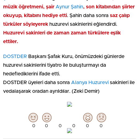
müzik öğretmeni, şair
Aynur Şahin
, son kitabından şiirler
okuyup, kitabını hediye etti
. Şahin daha sonra
saz çalıp
türküler söyleyerek
huzurevi sakinlerini eğlendirdi.
Huzurevi sakinleri de zaman zaman türkülere eşlik
ettiler.
DOSTDER
Başkanı Şafak Kuru, önümüzdeki günlerde
huzurevi sakinlerini tiyatro ile buluşturmayı da
hedeflediklerini ifade etti.
DOSTDER üyeleri daha sonra
Alanya Huzurevi
sakinleri ile
vedalaşarak oradan ayrıldılar. (Zeki Demir)
0
0
0
0
0
0