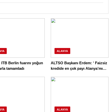
NYA
ALANYA
 ITB Berlin fuarını yoğun
ALTSO Başkanı Erdem: ‘ Faizsiz
arla tamamladı
kredide en çok payı Alanya’mız
aldı’
NYA
ALANYA