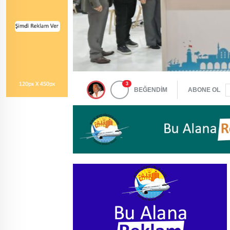
3
BEĞENDİM
ABONE OL