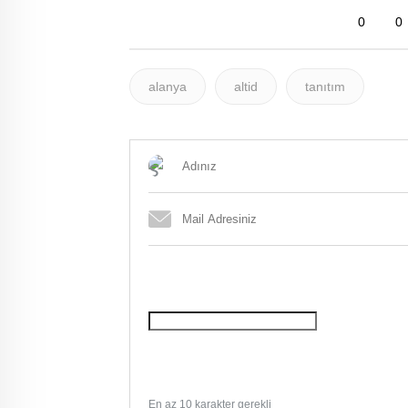
0
0
alanya
altid
tanıtım
En az 10 karakter gerekli