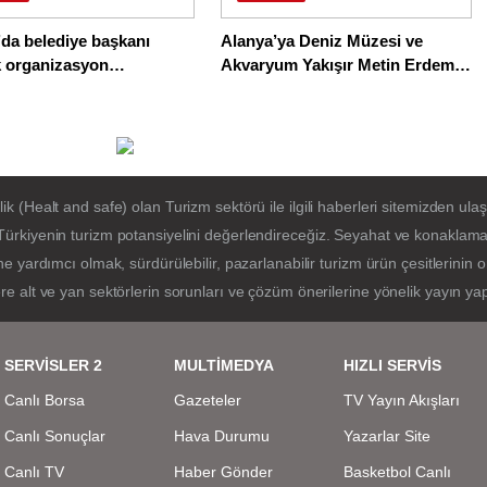
da belediye başkanı
Alanya’ya Deniz Müzesi ve
k organizasyon
Akvaryum Yakışır Metin Erdem
ine bastı
Yorumladı
(Healt and safe) olan Turizm sektörü ile ilgili haberleri sitemizden ulaşa
ürkiyenin turizm potansiyelini değerlendireceğiz. Seyahat ve konaklama 
e yardımcı olmak, sürdürülebilir, pazarlanabilir turizm ürün çesitlerinin
e alt ve yan sektörlerin sorunları ve çözüm önerilerine yönelik yayın ya
SERVİSLER 2
MULTİMEDYA
HIZLI SERVİS
Canlı Borsa
Gazeteler
TV Yayın Akışları
Canlı Sonuçlar
Hava Durumu
Yazarlar Site
Canlı TV
Haber Gönder
Basketbol Canlı