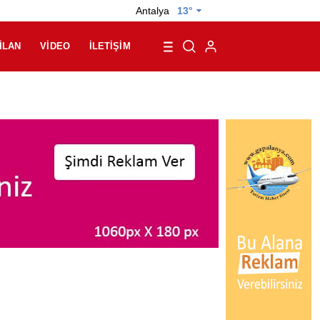
Antalya
13°
İLAN
VIDEO
İLETIŞIM