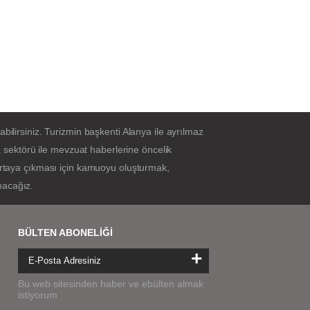
bilirsiniz. Turizmin başkenti Alanya ile ayrılmaz
sektörü ile mevzuat haberlerine öncelik
 ortaya çıkması için kamuoyu oluşturmak,
pacağız.
BÜLTEN ABONELİĞİ
+
Bu web sitesinden haber ve ebülten almak
istiyorum