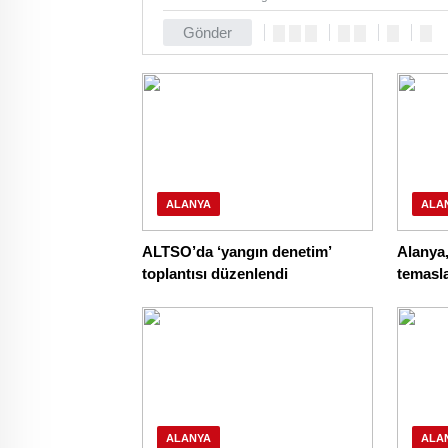
Gönder
ALANYA
ALA
ALTSO’da ‘yangın denetim’
Alanya,
toplantısı düzenlendi
temasl
ALANYA
ALA