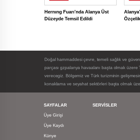
Hernıng Fuarı’nda Alanya Üst
Alanya’
Düzeyde Temsil Edildi
Özçeli
düğmes
Doğal hammaddesi çevre, temeli sağlık ve güvenlik 
parçası gzpalanya havaalanı başta olmak üzere T
verecegiz. Bölgemiz ve Türk turizminin gelişmesin
konaklama ve seyahat sektörleri başta olmak üzer
SAYFALAR
SERVİSLER
Üye Girişi
Üye Kaydı
Künye