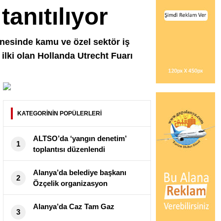
anıtılıyor
inesinde kamu ve özel sektör iş
n ilki olan Hollanda Utrecht Fuarı
KATEGORİNİN POPÜLERLERİ
ALTSO’da ‘yangın denetim’
1
toplantısı düzenlendi
Alanya’da belediye başkanı
2
Özçelik organizasyon
düğmesine bastı
Alanya’da Caz Tam Gaz
3