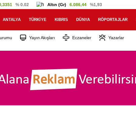
0,3351
% 0.02
Altın (Gr)
6.086,44
%1,93
ANTALYA
TÜRKIYE
KIBRIS
DÜNYA
RÖPORTAJLAR
urumu
Yayın Akışları
Eczaneler
Yazarlar