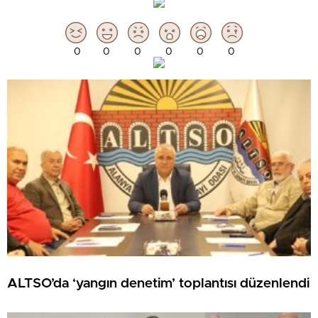
0
0
0
0
0
0
ALTSO’da ‘yangın denetim’ toplantısı düzenlendi