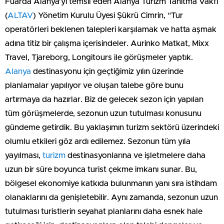
Fuarda Alanya’yı temsil eden Alanya Turizm Tanıtma Vakfı
(
ALTAV
) Yönetim Kurulu Üyesi Şükrü Cimrin, “Tur
operatörleri beklenen talepleri karşılamak ve hatta aşmak
adına titiz bir çalışma içerisindeler. Aurinko Matkat, Mixx
Travel, Tjareborg, Longitours ile görüşmeler yaptık.
Alanya
destinasyonu için geçtiğimiz yılın üzerinde
planlamalar yapılıyor ve oluşan talebe göre bunu
artırmaya da hazırlar. Biz de gelecek sezon için yapılan
tüm görüşmelerde, sezonun uzun tutulması konusunu
gündeme getirdik. Bu yaklaşımın turizm sektörü üzerindeki
olumlu etkileri göz ardı edilemez. Sezonun tüm yıla
yayılması,
turizm
destinasyonlarına ve işletmelere daha
uzun bir süre boyunca turist çekme imkanı sunar. Bu,
bölgesel ekonomiye katkıda bulunmanın yanı sıra istihdam
olanaklarını da genişletebilir. Aynı zamanda, sezonun uzun
tutulması turistlerin seyahat planlarını daha esnek hale