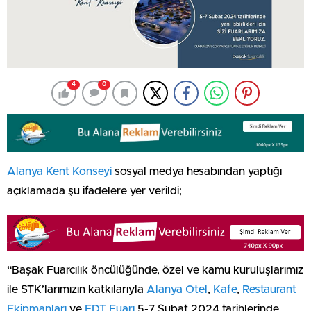
4
0
Alanya Kent Konseyi
sosyal medya hesabından yaptığı
açıklamada şu ifadelere yer verildi;
“Başak Fuarcılık öncülüğünde, özel ve kamu kuruluşlarımız
ile STK’larımızın katkılarıyla
Alanya
Otel
,
Kafe
,
Restaurant
Ekipmanları
ve
EDT Fuarı
5-7 Şubat 2024 tarihlerinde