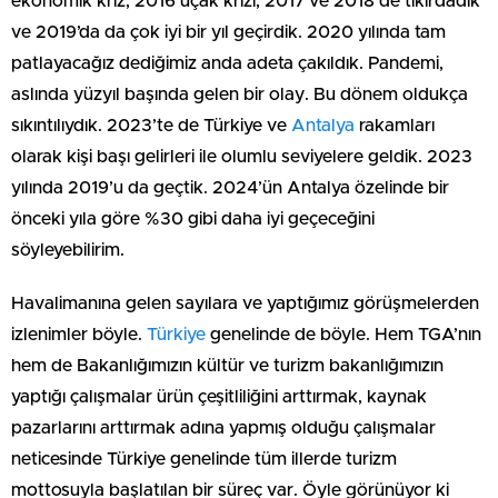
ekonomik kriz, 2016 uçak krizi, 2017 ve 2018 de tıkırdadık
ve 2019’da da çok iyi bir yıl geçirdik. 2020 yılında tam
patlayacağız dediğimiz anda adeta çakıldık. Pandemi,
aslında yüzyıl başında gelen bir olay. Bu dönem oldukça
sıkıntılıydık. 2023’te de Türkiye ve
Antalya
rakamları
olarak kişi başı gelirleri ile olumlu seviyelere geldik. 2023
yılında 2019’u da geçtik. 2024’ün Antalya özelinde bir
önceki yıla göre %30 gibi daha iyi geçeceğini
söyleyebilirim.
Havalimanına gelen sayılara ve yaptığımız görüşmelerden
izlenimler böyle.
Türkiye
genelinde de böyle. Hem TGA’nın
hem de Bakanlığımızın kültür ve turizm bakanlığımızın
yaptığı çalışmalar ürün çeşitliliğini arttırmak, kaynak
pazarlarını arttırmak adına yapmış olduğu çalışmalar
neticesinde Türkiye genelinde tüm illerde turizm
mottosuyla başlatılan bir süreç var. Öyle görünüyor ki