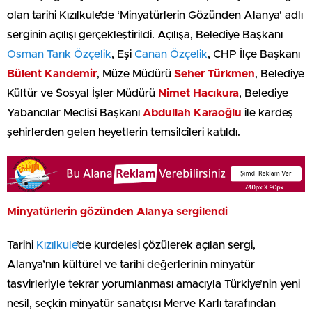
olan tarihi Kızılkule’de ‘Minyatürlerin Gözünden Alanya’ adlı
serginin açılışı gerçekleştirildi. Açılışa, Belediye Başkanı
Osman Tarık Özçelik
, Eşi
Canan Özçelik
, CHP İlçe Başkanı
Bülent Kandemir
, Müze Müdürü
Seher Türkmen
, Belediye
Kültür ve Sosyal İşler Müdürü
Nimet Hacıkura
, Belediye
Yabancılar Meclisi Başkanı
Abdullah Karaoğlu
ile kardeş
şehirlerden gelen heyetlerin temsilcileri katıldı.
Minyatürlerin gözünden Alanya sergilendi
Tarihi
Kızılkule
’de kurdelesi çözülerek açılan sergi,
Alanya’nın kültürel ve tarihi değerlerinin minyatür
tasvirleriyle tekrar yorumlanması amacıyla Türkiye’nin yeni
nesil, seçkin minyatür sanatçısı Merve Karlı tarafından