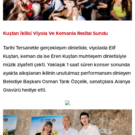
Kuştan İkilisi Viyola Ve Kemanla Resital Sundu
Tarihi Tersane’de gerçekleşen dinletide, viyolada Elif
Kuştan, keman da ise Eren Kuştan muhteşem dinletisiyle
müzik ziyafeti çekti. Yaklaşık 1 saat süren konser sonunda
ayakta alkışlanan ikilinin unutulmaz performansını dinleyen
Belediye Başkanı Osman Tarık Özçelik, sanatçılara Alanya
Gravürü hediye etti.