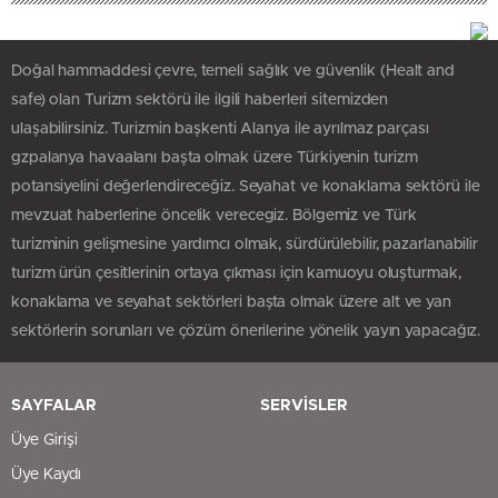
Doğal hammaddesi çevre, temeli sağlık ve güvenlik (Healt and
safe) olan Turizm sektörü ile ilgili haberleri sitemizden
ulaşabilirsiniz. Turizmin başkenti Alanya ile ayrılmaz parçası
gzpalanya havaalanı başta olmak üzere Türkiyenin turizm
potansiyelini değerlendireceğiz. Seyahat ve konaklama sektörü ile
mevzuat haberlerine öncelik verecegiz. Bölgemiz ve Türk
turizminin gelişmesine yardımcı olmak, sürdürülebilir, pazarlanabilir
turizm ürün çesitlerinin ortaya çıkması için kamuoyu oluşturmak,
konaklama ve seyahat sektörleri başta olmak üzere alt ve yan
sektörlerin sorunları ve çözüm önerilerine yönelik yayın yapacağız.
SAYFALAR
SERVİSLER
Üye Girişi
Üye Kaydı