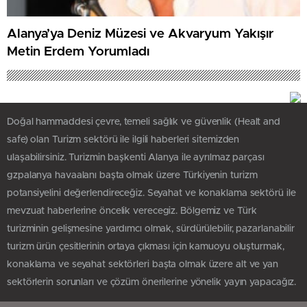
Alanya’ya Deniz Müzesi ve Akvaryum Yakışır
Metin Erdem Yorumladı
Doğal hammaddesi çevre, temeli sağlık ve güvenlik (Healt and
safe) olan Turizm sektörü ile ilgili haberleri sitemizden
ulaşabilirsiniz. Turizmin başkenti Alanya ile ayrılmaz parçası
gzpalanya havaalanı başta olmak üzere Türkiyenin turizm
potansiyelini değerlendireceğiz. Seyahat ve konaklama sektörü ile
mevzuat haberlerine öncelik verecegiz. Bölgemiz ve Türk
turizminin gelişmesine yardımcı olmak, sürdürülebilir, pazarlanabilir
turizm ürün çesitlerinin ortaya çıkması için kamuoyu oluşturmak,
konaklama ve seyahat sektörleri başta olmak üzere alt ve yan
sektörlerin sorunları ve çözüm önerilerine yönelik yayın yapacağız.