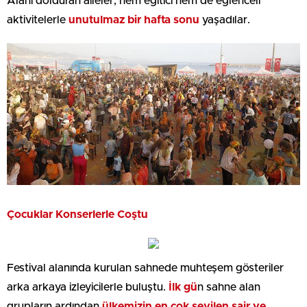
Alanı dolduran aileler; hem eğitici hem de eğlenceli
aktivitelerle
unutulmaz bir hafta sonu
yaşadılar.
Çocuklar Konserlerle Coştu
Festival alanında kurulan sahnede muhteşem gösteriler
arka arkaya izleyicilerle buluştu.
İlk gü
n sahne alan
grupların ardından
ülkemizin en çok sevilen şair ve