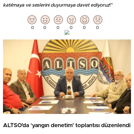
katılmaya ve seslerini duyurmaya davet ediyoruz
!”
0
0
0
0
0
0
ALTSO’da ‘yangın denetim’ toplantısı düzenlendi