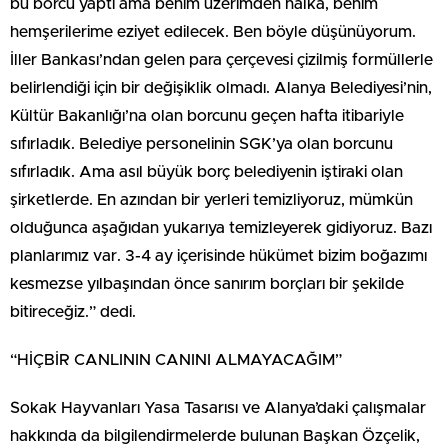
bu borcu yaptı ama benim üzerimden halka, benim
hemşerilerime eziyet edilecek. Ben böyle düşünüyorum.
İller Bankası’ndan gelen para çerçevesi çizilmiş formüllerle
belirlendiği için bir değişiklik olmadı. Alanya Belediyesi’nin,
Kültür Bakanlığı’na olan borcunu geçen hafta itibariyle
sıfırladık. Belediye personelinin SGK’ya olan borcunu
sıfırladık. Ama asıl büyük borç belediyenin iştiraki olan
şirketlerde. En azından bir yerleri temizliyoruz, mümkün
olduğunca aşağıdan yukarıya temizleyerek gidiyoruz. Bazı
planlarımız var. 3-4 ay içerisinde hükümet bizim boğazımı
kesmezse yılbaşından önce sanırım borçları bir şekilde
bitireceğiz.” dedi.
“HİÇBİR CANLININ CANINI ALMAYACAĞIM”
Sokak Hayvanları Yasa Tasarısı ve Alanya’daki çalışmalar
hakkında da bilgilendirmelerde bulunan Başkan Özçelik,