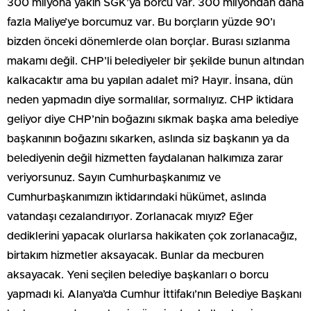
300 milyona yakın SGK’ya borcu var. 300 milyondan daha
fazla Maliye’ye borcumuz var. Bu borçların yüzde 90’ı
bizden önceki dönemlerde olan borçlar. Burası sızlanma
makamı değil. CHP’li belediyeler bir şekilde bunun altından
kalkacaktır ama bu yapılan adalet mi? Hayır. İnsana, dün
neden yapmadın diye sormalılar, sormalıyız. CHP iktidara
geliyor diye CHP’nin boğazını sıkmak başka ama belediye
başkanının boğazını sıkarken, aslında siz başkanın ya da
belediyenin değil hizmetten faydalanan halkımıza zarar
veriyorsunuz. Sayın Cumhurbaşkanımız ve
Cumhurbaşkanımızın iktidarındaki hükümet, aslında
vatandaşı cezalandırıyor. Zorlanacak mıyız? Eğer
dediklerini yapacak olurlarsa hakikaten çok zorlanacağız,
birtakım hizmetler aksayacak. Bunlar da mecburen
aksayacak. Yeni seçilen belediye başkanları o borcu
yapmadı ki. Alanya’da Cumhur İttifakı’nın Belediye Başkanı