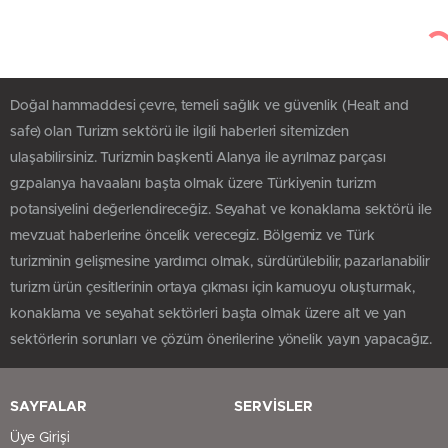
Doğal hammaddesi çevre, temeli sağlık ve güvenlik (Healt and
safe) olan Turizm sektörü ile ilgili haberleri sitemizden
ulaşabilirsiniz. Turizmin başkenti Alanya ile ayrılmaz parçası
gzpalanya havaalanı başta olmak üzere Türkiyenin turizm
potansiyelini değerlendireceğiz. Seyahat ve konaklama sektörü ile
mevzuat haberlerine öncelik verecegiz. Bölgemiz ve Türk
turizminin gelişmesine yardımcı olmak, sürdürülebilir, pazarlanabilir
turizm ürün çesitlerinin ortaya çıkması için kamuoyu oluşturmak,
konaklama ve seyahat sektörleri başta olmak üzere alt ve yan
sektörlerin sorunları ve çözüm önerilerine yönelik yayın yapacağız.
SAYFALAR
SERVİSLER
Üye Girişi