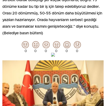
serbest olarak dolaştığı yer küçük diyorlardı, doğru. 75
dönüme kadar bu tip bir iş için talep edebiliyoruz dediler.
Orası 20 dönümmüş, 50-55 dönüm daha büyütülmesi için
yazıları hazırlanıyor. Orada hayvanların serbest gezdiği
alanı ve barınaklar kısmını genişleteceğiz.” diye konuştu.
(Belediye basın bülteni)
0
0
0
0
0
0