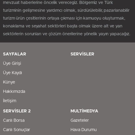
mevzuat haberlerine öncelik verecegiz. Bölgemiz ve Türk
turizminin gelişmesine yardımcı olmak, sürdürülebilir, pazarlanabilir
turizm ürün çesitlerinin ortaya çıkması için kamuoyu oluşturmak,
konaklama ve seyahat sektörleri başta olmak üzere alt ve yan
sektörlerin sorunları ve çözüm önerilerine yönelik yayın yapacağız.
SAYFALAR
SERVİSLER
Üye Girişi
Üye Kaydı
Künye
Hakkımızda
İletişim
SERVİSLER 2
MULTİMEDYA
Canlı Borsa
Gazeteler
Canlı Sonuçlar
Hava Durumu