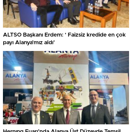
ALTSO Başkanı Erdem: ‘ Faizsiz kredide en çok
payı Alanya’mız aldı’
Hernıng Fuarı’nda Alanya Üst Düzeyde Temsil