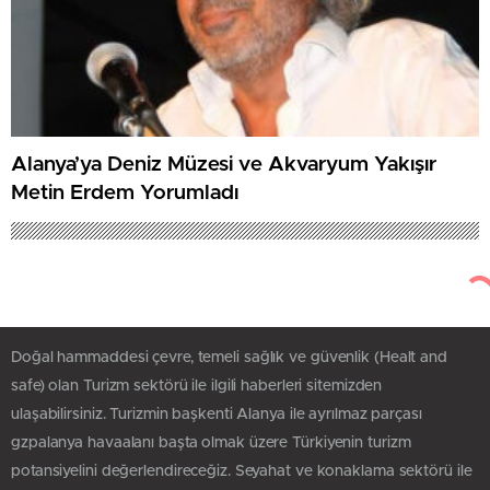
Alanya’ya Deniz Müzesi ve Akvaryum Yakışır
Metin Erdem Yorumladı
Doğal hammaddesi çevre, temeli sağlık ve güvenlik (Healt and
safe) olan Turizm sektörü ile ilgili haberleri sitemizden
ulaşabilirsiniz. Turizmin başkenti Alanya ile ayrılmaz parçası
gzpalanya havaalanı başta olmak üzere Türkiyenin turizm
potansiyelini değerlendireceğiz. Seyahat ve konaklama sektörü ile