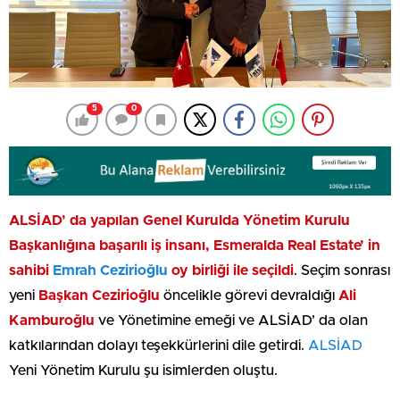
5
0
ALSİAD’ da yapılan Genel Kurulda Yönetim Kurulu
Başkanlığına başarılı iş insanı, Esmeralda Real Estate’ in
sahibi
Emrah Cezirioğlu
oy birliği ile seçildi
. Seçim sonrası
yeni
Başkan Cezirioğlu
öncelikle görevi devraldığı
Ali
Kamburoğlu
ve Yönetimine emeği ve ALSİAD’ da olan
katkılarından dolayı teşekkürlerini dile getirdi.
ALSİAD
Yeni Yönetim Kurulu şu isimlerden oluştu.