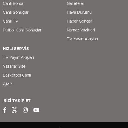
Canlı Borsa
Gazeteler
Canlı Sonuçlar
Hava Durumu
Canlı TV
Haber Gönder
Futbol Canlı Sonuçlar
Namaz Vakitleri
TV Yayın Akışları
HIZLI SERVİS
TV Yayın Akışları
Yazarlar Site
Basketbol Canlı
AMP
BİZİ TAKİP ET