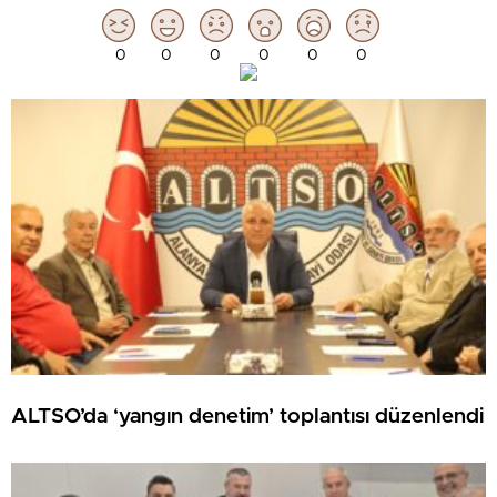
0
0
0
0
0
0
ALTSO’da ‘yangın denetim’ toplantısı düzenlendi