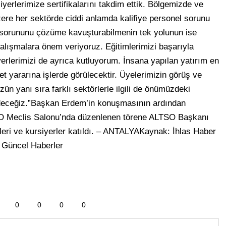
yerlerimize sertifikalarını takdim ettik. Bölgemizde ve
ere her sektörde ciddi anlamda kalifiye personel sorunu
l sorununu çözüme kavuşturabilmenin tek yolunun ise
alışmalara önem veriyoruz. Eğitimlerimizi başarıyla
erlerimizi de ayrıca kutluyorum. İnsana yapılan yatırım en
t yararına işlerde görülecektir. Üyelerimizin görüş ve
ün yanı sıra farklı sektörlerle ilgili de önümüzdeki
deceğiz.”Başkan Erdem’in konuşmasının ardından
TSO Meclis Salonu’nda düzenlenen törene ALTSO Başkanı
ri ve kursiyerler katıldı. – ANTALYAKaynak: İhlas Haber
 Güncel Haberler
0
0
0
0