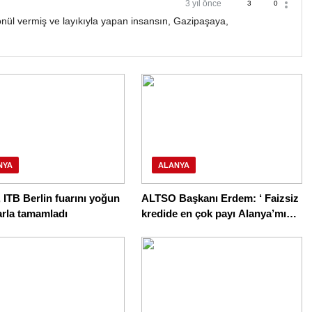
3 yıl önce
3
0
gönül vermiş ve layıkıyla yapan insansın, Gazipaşaya,
NYA
ALANYA
 ITB Berlin fuarını yoğun
ALTSO Başkanı Erdem: ‘ Faizsiz
arla tamamladı
kredide en çok payı Alanya’mız
aldı’