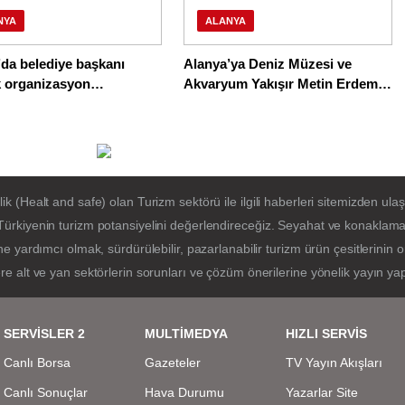
NYA
ALANYA
da belediye başkanı
Alanya’ya Deniz Müzesi ve
k organizasyon
Akvaryum Yakışır Metin Erdem
ine bastı
Yorumladı
(Healt and safe) olan Turizm sektörü ile ilgili haberleri sitemizden ulaşa
ürkiyenin turizm potansiyelini değerlendireceğiz. Seyahat ve konaklama 
e yardımcı olmak, sürdürülebilir, pazarlanabilir turizm ürün çesitlerinin
e alt ve yan sektörlerin sorunları ve çözüm önerilerine yönelik yayın ya
SERVİSLER 2
MULTİMEDYA
HIZLI SERVİS
Canlı Borsa
Gazeteler
TV Yayın Akışları
Canlı Sonuçlar
Hava Durumu
Yazarlar Site