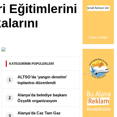
 Eğitimlerini
alarını
KATEGORİNİN POPÜLERLERİ
ALTSO’da ‘yangın denetim’
1
toplantısı düzenlendi
Alanya’da belediye başkanı
2
Özçelik organizasyon
düğmesine bastı
Alanya’da Caz Tam Gaz
3