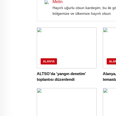
Metin
Hayırlı uğurlu olsun kardeşim, bu ile 
bölgemize ve ülkemize hayırlı olsun
ALANYA
ALA
ALTSO’da ‘yangın denetim’
Alanya,
toplantısı düzenlendi
temasl