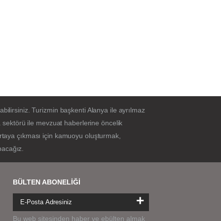
bilirsiniz. Turizmin başkenti Alanya ile ayrılmaz
sektörü ile mevzuat haberlerine öncelik
 ortaya çıkması için kamuoyu oluşturmak,
pacağız.
BÜLTEN ABONELİĞİ
+
Bu web sitesinden haber ve ebülten almak