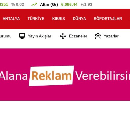
3351
% 0.02
Altın (Gr)
6.086,44
%1,93
ANTALYA
TÜRKIYE
KIBRIS
DÜNYA
RÖPORTAJLAR
urumu
Yayın Akışları
Eczaneler
Yazarlar