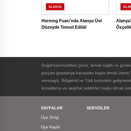
ALANYA
ALA
Hernıng Fuarı’nda Alanya Üst
Alanya’
Düzeyde Temsil Edildi
Özçeli
düğmes
Doğal hammaddesi çevre, temeli sağlık ve güvenlik 
parçası gzpalanya havaalanı başta olmak üzere T
verecegiz. Bölgemiz ve Türk turizminin gelişmesin
konaklama ve seyahat sektörleri başta olmak üzer
SAYFALAR
SERVİSLER
Üye Girişi
Üye Kaydı