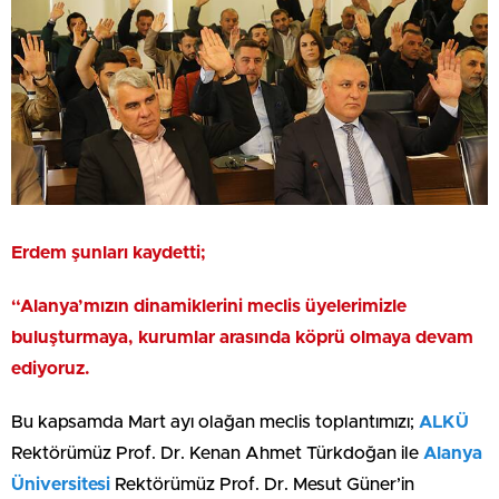
Erdem şunları kaydetti;
“Alanya’mızın dinamiklerini meclis üyelerimizle
buluşturmaya, kurumlar arasında köprü olmaya devam
ediyoruz.
Bu kapsamda Mart ayı olağan meclis toplantımızı;
ALKÜ
Rektörümüz Prof. Dr. Kenan Ahmet Türkdoğan ile
Alanya
Üniversitesi
Rektörümüz Prof. Dr. Mesut Güner’in