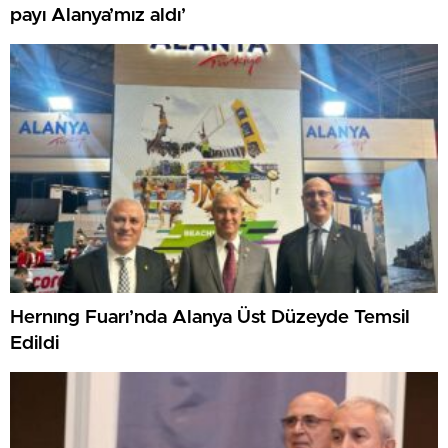
payı Alanya’mız aldı’
Hernıng Fuarı’nda Alanya Üst Düzeyde Temsil
Edildi