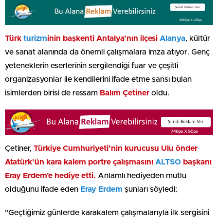
Türk
turizm
inin başkenti Antalya’nın ilçesi
Alanya
, kültür
ve sanat alanında da önemli çalışmalara imza atıyor. Genç
yeteneklerin eserlerinin sergilendiği fuar ve çeşitli
organizasyonlar ile kendilerini ifade etme şansı bulan
isimlerden birisi de ressam
Balım Çetiner
oldu.
Çetiner,
Türkiye Cumhuriyeti’nin kurucusu Ulu önder
Atatürk’ün kara kalem portre çalışmasını
ALTSO
başkanı
Eray Erdem’e hediye etti.
Anlamlı hediyeden mutlu
olduğunu ifade eden
Eray Erdem
şunları söyledi;
“Geçtiğimiz günlerde karakalem çalışmalarıyla ilk sergisini