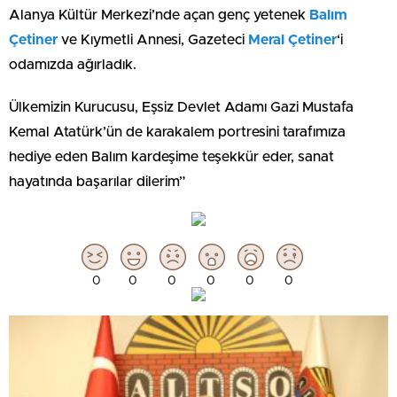
Alanya Kültür Merkezi’nde açan genç yetenek
Balım
Çetiner
ve Kıymetli Annesi, Gazeteci
Meral Çetiner
‘i
odamızda ağırladık.
Ülkemizin Kurucusu, Eşsiz Devlet Adamı Gazi Mustafa
Kemal Atatürk’ün de karakalem portresini tarafımıza
hediye eden Balım kardeşime teşekkür eder, sanat
hayatında başarılar dilerim”
0
0
0
0
0
0