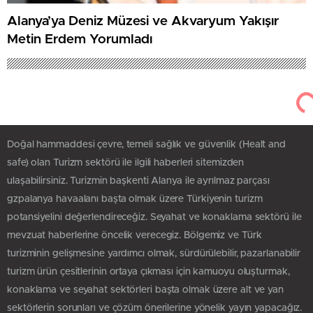
Alanya’ya Deniz Müzesi ve Akvaryum Yakışır
Metin Erdem Yorumladı
Doğal hammaddesi çevre, temeli sağlık ve güvenlik (Healt and
safe) olan Turizm sektörü ile ilgili haberleri sitemizden
ulaşabilirsiniz. Turizmin başkenti Alanya ile ayrılmaz parçası
gzpalanya havaalanı başta olmak üzere Türkiyenin turizm
potansiyelini değerlendireceğiz. Seyahat ve konaklama sektörü ile
mevzuat haberlerine öncelik verecegiz. Bölgemiz ve Türk
turizminin gelişmesine yardımcı olmak, sürdürülebilir, pazarlanabilir
turizm ürün çesitlerinin ortaya çıkması için kamuoyu oluşturmak,
konaklama ve seyahat sektörleri başta olmak üzere alt ve yan
sektörlerin sorunları ve çözüm önerilerine yönelik yayın yapacağız.