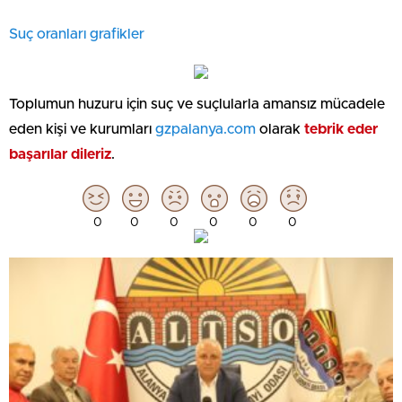
Suç oranları grafikler
Toplumun huzuru için suç ve suçlularla amansız mücadele
eden kişi ve kurumları
gzpalanya.com
olarak
tebrik eder
başarılar dileriz
.
0
0
0
0
0
0