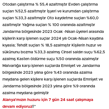
Otodan çalıştırma % 55,4 azaltmıştır Evden çalıştırma
suçları %52,5 azaltmıştır İşyeri ve kurumdan çalıştırma
suçları %33,3 azaltmıştır Oto kaydetme suçları %60,0
azaltmıştır Yağma suçları % 100 oranında azaltmıştır
Jandarma bölgesinde 2023 Ocak -Nisan üyeleri arasında
kişilerin karşı işlenen suçlar 2024 yılı Ocak-Nisan kaydına
kıyasla; Tehdit suçları % 18,5 azalmıştır Kişilerin huzur ve
sükûnunu bozma %33,3 azalmış Cinsel saldırı suçu %62,5
azalmış Kasten öldürme suçu %50 oranında azalmıştır
Malvarlığa karşı işlenen suçlarda Emniyet ve Jandarma
bölgesinde 2023 yılına göre %43 oranında azalma
meydana gelen kişilere karşı işlenen suçlarda Emniyet ve
Jandarma bölgesinde 2023 yılına göre %9 oranında
azalma meydana gelmiştir
Alanya’mızın huzuru için 7 gün 24 saat çalışmaya
devam ediyoruz
‼️”