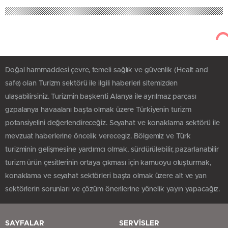
Doğal hammaddesi çevre, temeli sağlık ve güvenlik (Healt and
safe) olan Turizm sektörü ile ilgili haberleri sitemizden
ulaşabilirsiniz. Turizmin başkenti Alanya ile ayrılmaz parçası
gzpalanya havaalanı başta olmak üzere Türkiyenin turizm
potansiyelini değerlendireceğiz. Seyahat ve konaklama sektörü ile
mevzuat haberlerine öncelik verecegiz. Bölgemiz ve Türk
turizminin gelişmesine yardımcı olmak, sürdürülebilir, pazarlanabilir
turizm ürün çesitlerinin ortaya çıkması için kamuoyu oluşturmak,
konaklama ve seyahat sektörleri başta olmak üzere alt ve yan
sektörlerin sorunları ve çözüm önerilerine yönelik yayın yapacağız.
SAYFALAR
SERVİSLER