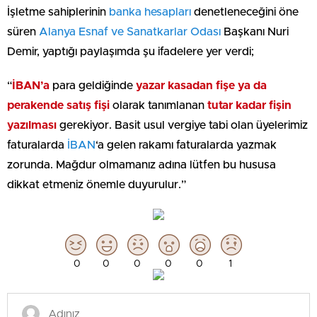
İşletme sahiplerinin
banka hesapları
denetleneceğini öne
süren
Alanya Esnaf ve Sanatkarlar Odası
Başkanı Nuri
Demir, yaptığı paylaşımda şu ifadelere yer verdi;
“
İBAN’a
para geldiğinde
yazar kasadan fişe ya da
perakende satış fişi
olarak tanımlanan
tutar kadar fişin
yazılması
gerekiyor. Basit usul vergiye tabi olan üyelerimiz
faturalarda
İBAN
‘a gelen rakamı faturalarda yazmak
zorunda. Mağdur olmamanız adına lütfen bu hususa
dikkat etmeniz önemle duyurulur.”
0
0
0
0
0
1