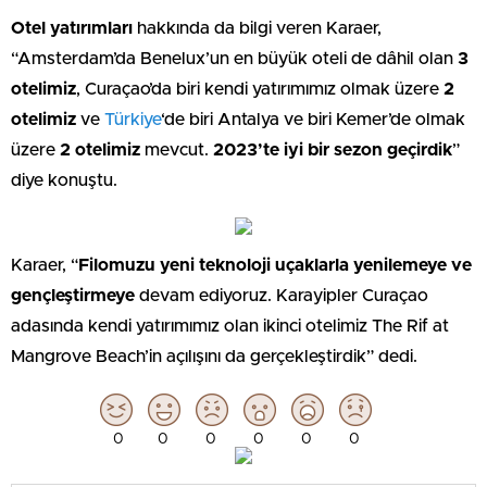
Otel yatırımları
hakkında da bilgi veren Karaer,
“Amsterdam’da Benelux’un en büyük oteli de dâhil olan
3
otelimiz
, Curaçao’da biri kendi yatırımımız olmak üzere
2
otelimiz
ve
Türkiye
‘de biri Antalya ve biri Kemer’de olmak
üzere
2 otelimiz
mevcut.
2023’te iyi bir sezon geçirdik
”
diye konuştu.
Karaer, “
Filomuzu yeni teknoloji uçaklarla yenilemeye ve
gençleştirmeye
devam ediyoruz. Karayipler Curaçao
adasında kendi yatırımımız olan ikinci otelimiz The Rif at
Mangrove Beach’in açılışını da gerçekleştirdik” dedi.
0
0
0
0
0
0