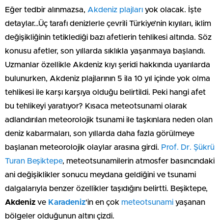
Eğer tedbir alınmazsa,
Akdeniz plajları
yok olacak. İşte
detaylar…Üç tarafı denizlerle çevrili Türkiye’nin kıyıları, iklim
değişikliğinin tetiklediği bazı afetlerin tehlikesi altında. Söz
konusu afetler, son yıllarda sıklıkla yaşanmaya başlandı.
Uzmanlar özellikle Akdeniz kıyı şeridi hakkında uyarılarda
bulunurken, Akdeniz plajlarının 5 ila 10 yıl içinde yok olma
tehlikesi ile karşı karşıya olduğu belirtildi. Peki hangi afet
bu tehlikeyi yaratıyor? Kısaca meteotsunami olarak
adlandırılan meteorolojik tsunami ile taşkınlara neden olan
deniz kabarmaları, son yıllarda daha fazla görülmeye
başlanan meteorolojik olaylar arasına girdi.
Prof. Dr. Şükrü
Turan Beşiktepe
, meteotsunamilerin atmosfer basıncındaki
ani değişiklikler sonucu meydana geldiğini ve tsunami
dalgalarıyla benzer özellikler taşıdığını belirtti. Beşiktepe,
Akdeniz
ve
Karadeniz
‘in en çok
meteotsunami
yaşanan
bölgeler olduğunun altını çizdi.