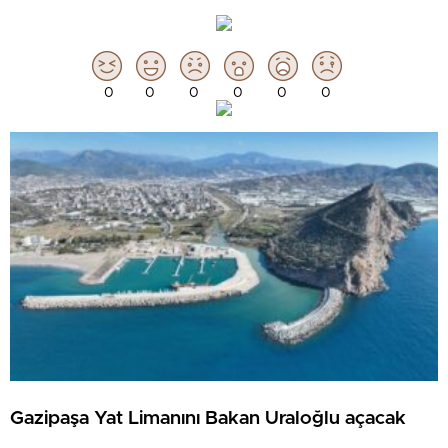
0
0
0
0
0
0
Gazipaşa Yat Limanını Bakan Uraloğlu açacak