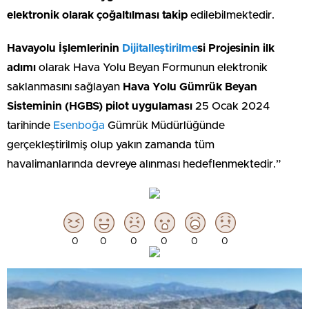
elektronik olarak çoğaltılması takip
edilebilmektedir.
Havayolu İşlemlerinin
Dijitalleştirilme
si Projesinin ilk
adımı
olarak Hava Yolu Beyan Formunun elektronik
saklanmasını sağlayan
Hava Yolu Gümrük Beyan
Sisteminin (HGBS)
pilot uygulaması
25 Ocak 2024
tarihinde
Esenboğa
Gümrük Müdürlüğünde
gerçekleştirilmiş olup yakın zamanda tüm
havalimanlarında devreye alınması hedeflenmektedir.”
0
0
0
0
0
0