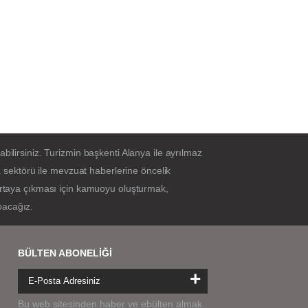
bilirsiniz. Turizmin başkenti Alanya ile ayrılmaz
sektörü ile mevzuat haberlerine öncelik
 ortaya çıkması için kamuoyu oluşturmak,
pacağız.
BÜLTEN ABONELİĞİ
+
Bu web sitesinden haber ve ebülten almak