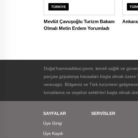
TÜRKIYE
TÜR
Mevlüt Çavuşoğlu Turizm Bakanı
Ankara 
Olmalı Metin Erdem Yorumladı
Doğal hammaddesi çevre, temeli sağlık ve güvenlik 
parçası gzpalanya havaalanı başta olmak üzere T
verecegiz. Bölgemiz ve Türk turizminin gelişmesin
konaklama ve seyahat sektörleri başta olmak üzer
SAYFALAR
SERVİSLER
Üye Girişi
Üye Kaydı