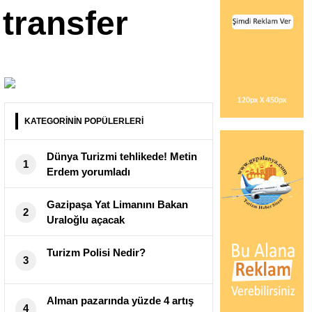
transfer
KATEGORİNİN POPÜLERLERİ
Dünya Turizmi tehlikede! Metin
1
Erdem yorumladı
Gazipaşa Yat Limanını Bakan
2
Uraloğlu açacak
Turizm Polisi Nedir?
3
Alman pazarında yüzde 4 artış
4