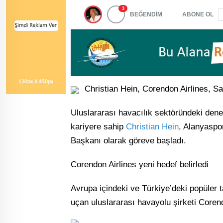
3
BEĞENDİM
ABONE OL
Christian Hein, Corendon Airlines, S
Uluslararası havacılık sektöründeki deney
kariyere sahip
Christian Hein
, Alanyaspo
Başkanı olarak göreve başladı.
Corendon Airlines yeni hedef belirledi
Avrupa içindeki ve Türkiye’deki popüler 
uçan uluslararası havayolu şirketi Corend