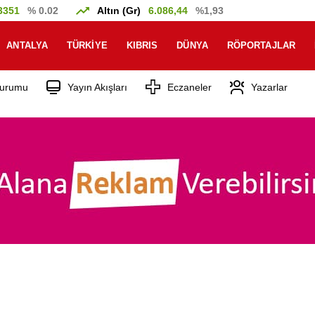
3351
% 0.02
Altın (Gr)
6.086,44
%1,93
ANTALYA
TÜRKIYE
KIBRIS
DÜNYA
RÖPORTAJLAR
urumu
Yayın Akışları
Eczaneler
Yazarlar