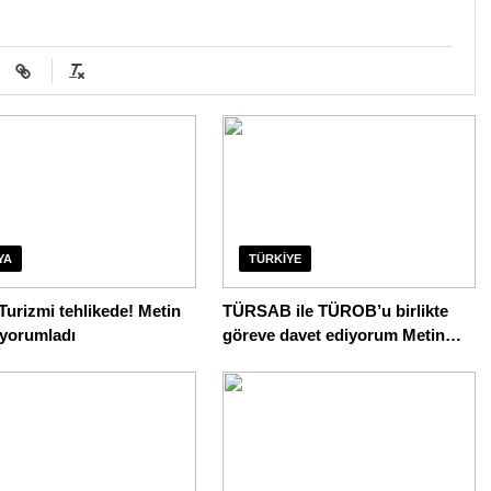
YA
TÜRKIYE
urizmi tehlikede! Metin
TÜRSAB ile TÜROB’u birlikte
yorumladı
göreve davet ediyorum Metin
Erdem yorumladı