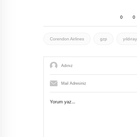
0
0
Corendon Airlines
gzp
yıldıra