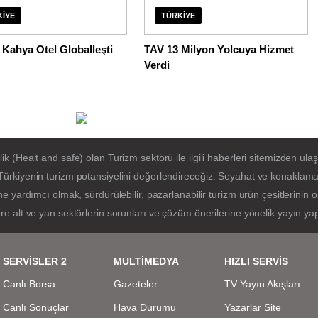
KIYE
TÜRKIYE
Kahya Otel Globalleşti
TAV 13 Milyon Yolcuya Hizmet
Verdi
(Healt and safe) olan Turizm sektörü ile ilgili haberleri sitemizden ulaşa
ürkiyenin turizm potansiyelini değerlendireceğiz. Seyahat ve konaklama 
e yardımcı olmak, sürdürülebilir, pazarlanabilir turizm ürün çesitlerinin
e alt ve yan sektörlerin sorunları ve çözüm önerilerine yönelik yayın ya
SERVİSLER 2
MULTİMEDYA
HIZLI SERVİS
Canlı Borsa
Gazeteler
TV Yayın Akışları
Canlı Sonuçlar
Hava Durumu
Yazarlar Site