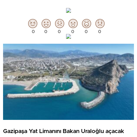
0
0
0
0
0
0
Gazipaşa Yat Limanını Bakan Uraloğlu açacak