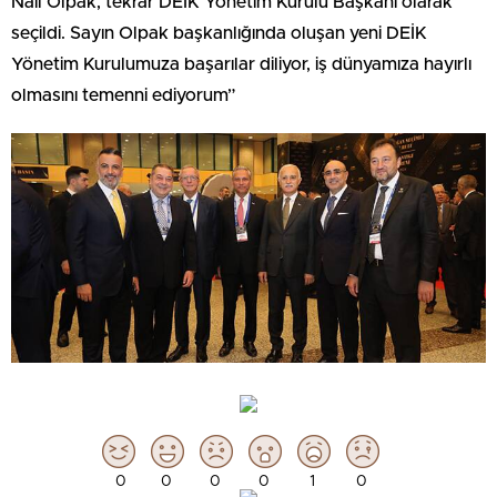
Nail Olpak, tekrar DEİK Yönetim Kurulu Başkanı olarak
seçildi. Sayın Olpak başkanlığında oluşan yeni DEİK
Yönetim Kurulumuza başarılar diliyor, iş dünyamıza hayırlı
olmasını temenni ediyorum”
0
0
0
0
1
0