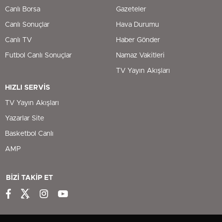
Canlı Borsa
Gazeteler
Canlı Sonuçlar
Hava Durumu
Canlı TV
Haber Gönder
Futbol Canlı Sonuçlar
Namaz Vakitleri
TV Yayın Akışları
HIZLI SERVİS
TV Yayın Akışları
Yazarlar Site
Basketbol Canlı
AMP
BİZİ TAKİP ET