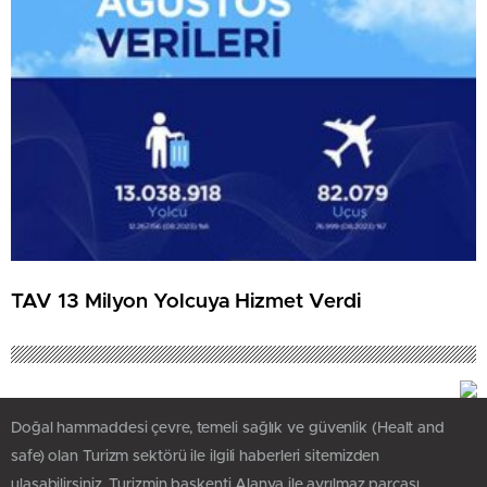
TAV 13 Milyon Yolcuya Hizmet Verdi
Doğal hammaddesi çevre, temeli sağlık ve güvenlik (Healt and
safe) olan Turizm sektörü ile ilgili haberleri sitemizden
ulaşabilirsiniz. Turizmin başkenti Alanya ile ayrılmaz parçası