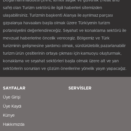
Doğal hammaddesi çevre, temeli sağlık ve güvenlik (Healt and
safe) olan Turizm sektörü ile ilgili haberleri sitemizden
ulaşabilirsiniz. Turizmin başkenti Alanya ile ayrılmaz parçası
gzpalanya havaalanı başta olmak üzere Türkiyenin turizm
potansiyelini değerlendireceğiz. Seyahat ve konaklama sektörü ile
mevzuat haberlerine öncelik verecegiz. Bölgemiz ve Türk
turizminin gelişmesine yardımcı olmak, sürdürülebilir, pazarlanabilir
turizm ürün çesitlerinin ortaya çıkması için kamuoyu oluşturmak,
konaklama ve seyahat sektörleri başta olmak üzere alt ve yan
sektörlerin sorunları ve çözüm önerilerine yönelik yayın yapacağız.
SAYFALAR
SERVİSLER
Üye Girişi
Üye Kaydı
Künye
Hakkımızda