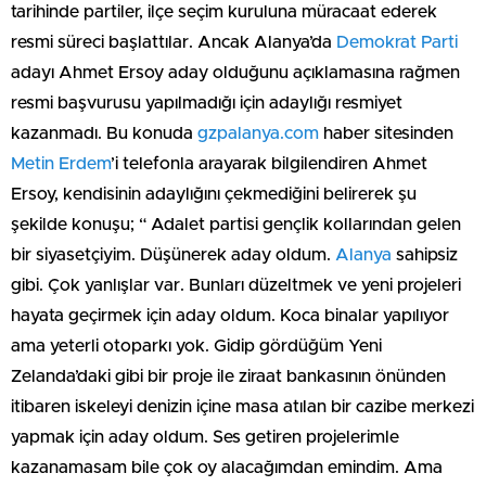
tarihinde partiler, ilçe seçim kuruluna müracaat ederek
resmi süreci başlattılar. Ancak Alanya’da
Demokrat Parti
adayı Ahmet Ersoy aday olduğunu açıklamasına rağmen
resmi başvurusu yapılmadığı için adaylığı resmiyet
kazanmadı. Bu konuda
gzpalanya.com
haber sitesinden
Metin Erdem
’i telefonla arayarak bilgilendiren Ahmet
Ersoy, kendisinin adaylığını çekmediğini belirerek şu
şekilde konuşu; “ Adalet partisi gençlik kollarından gelen
bir siyasetçiyim. Düşünerek aday oldum.
Alanya
sahipsiz
gibi. Çok yanlışlar var. Bunları düzeltmek ve yeni projeleri
hayata geçirmek için aday oldum. Koca binalar yapılıyor
ama yeterli otoparkı yok. Gidip gördüğüm Yeni
Zelanda’daki gibi bir proje ile ziraat bankasının önünden
itibaren iskeleyi denizin içine masa atılan bir cazibe merkezi
yapmak için aday oldum. Ses getiren projelerimle
kazanamasam bile çok oy alacağımdan emindim. Ama