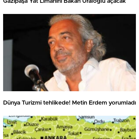
Gazipaşa Yat Limanını Bakan Uraloğlu açacak
Dünya Turizmi tehlikede! Metin Erdem yorumladı