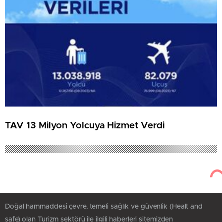
TAV 13 Milyon Yolcuya Hizmet Verdi
Doğal hammaddesi çevre, temeli sağlık ve güvenlik (Healt and
safe) olan Turizm sektörü ile ilgili haberleri sitemizden