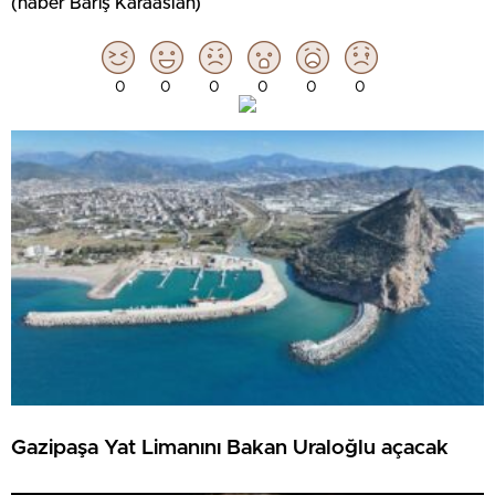
(haber Barış Karaaslan)
0
0
0
0
0
0
Gazipaşa Yat Limanını Bakan Uraloğlu açacak