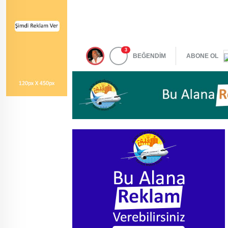
3
BEĞENDİM
ABONE OL