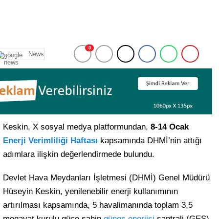
0
News
Keskin, X sosyal medya platformundan,
8-14 Ocak
Enerji Verimliliği Haftası
kapsamında DHMİ’nin attığı
adımlara ilişkin değerlendirmede bulundu.
Devlet Hava Meydanları İşletmesi (DHMİ) Genel Müdürü
Hüseyin Keskin, yenilenebilir enerji kullanımının
artırılması kapsamında, 5 havalimanında toplam 3,5
megavat kurulu güce sahip
güneş enerjisi
santrali (GES)