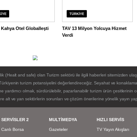
KIYE
TÜRKIYE
Kahya Otel Globalleşti
TAV 13 Milyon Yolcuya Hizmet
Verdi
(Healt and safe) olan Turizm sektörü ile ilgili haberleri sitemizden ulaşa
ürkiyenin turizm potansiyelini değerlendireceğiz. Seyahat ve konaklama 
e yardımcı olmak, sürdürülebilir, pazarlanabilir turizm ürün çesitlerinin
e alt ve yan sektörlerin sorunları ve çözüm önerilerine yönelik yayın ya
SERVİSLER 2
MULTİMEDYA
HIZLI SERVİS
Canlı Borsa
Gazeteler
TV Yayın Akışları