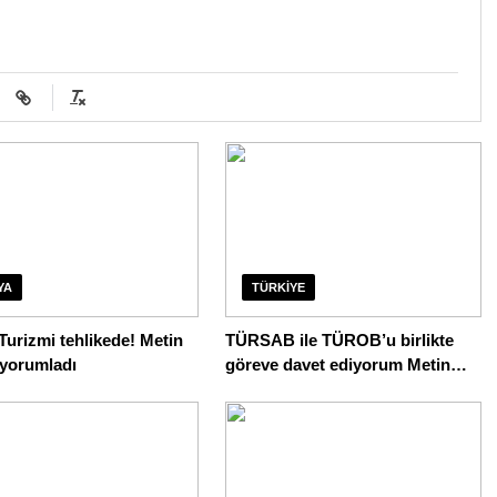
YA
TÜRKIYE
urizmi tehlikede! Metin
TÜRSAB ile TÜROB’u birlikte
yorumladı
göreve davet ediyorum Metin
Erdem yorumladı