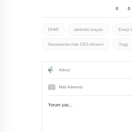
0
0
DHMİ
elektrikli araçlar
Enerji V
Havaalanlarında GES dönemi
Togg