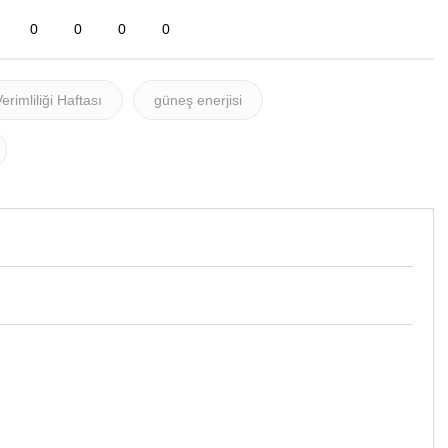
0
0
0
0
erimliliği Haftası
güneş enerjisi