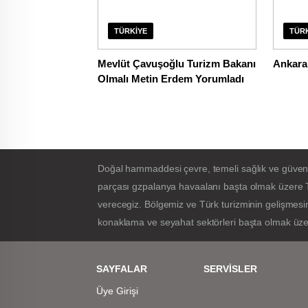
TÜRKIYE
TÜR
Mevlüt Çavuşoğlu Turizm Bakanı
Ankara 
Olmalı Metin Erdem Yorumladı
Doğal hammaddesi çevre, temeli sağlık ve güvenlik 
parçası gzpalanya havaalanı başta olmak üzere T
verecegiz. Bölgemiz ve Türk turizminin gelişmesin
konaklama ve seyahat sektörleri başta olmak üzer
SAYFALAR
SERVİSLER
Üye Girişi