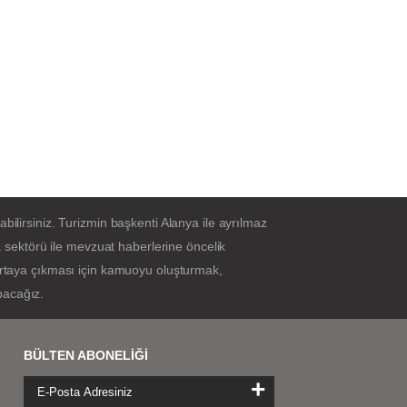
bilirsiniz. Turizmin başkenti Alanya ile ayrılmaz
sektörü ile mevzuat haberlerine öncelik
 ortaya çıkması için kamuoyu oluşturmak,
pacağız.
BÜLTEN ABONELİĞİ
+