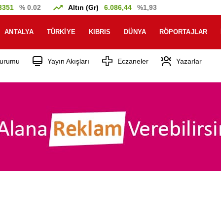
3351
% 0.02
Altın (Gr)
6.086,44
%1,93
ANTALYA
TÜRKIYE
KIBRIS
DÜNYA
RÖPORTAJLAR
urumu
Yayın Akışları
Eczaneler
Yazarlar