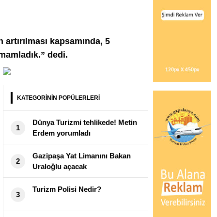
n artırılması kapsamında, 5
mamladık.” dedi.
KATEGORİNİN POPÜLERLERİ
Dünya Turizmi tehlikede! Metin
1
Erdem yorumladı
Gazipaşa Yat Limanını Bakan
2
Uraloğlu açacak
Turizm Polisi Nedir?
3