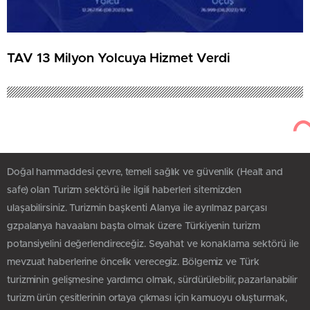
TAV 13 Milyon Yolcuya Hizmet Verdi
Doğal hammaddesi çevre, temeli sağlık ve güvenlik (Healt and
safe) olan Turizm sektörü ile ilgili haberleri sitemizden
ulaşabilirsiniz. Turizmin başkenti Alanya ile ayrılmaz parçası
gzpalanya havaalanı başta olmak üzere Türkiyenin turizm
potansiyelini değerlendireceğiz. Seyahat ve konaklama sektörü ile
mevzuat haberlerine öncelik verecegiz. Bölgemiz ve Türk
turizminin gelişmesine yardımcı olmak, sürdürülebilir, pazarlanabilir
turizm ürün çesitlerinin ortaya çıkması için kamuoyu oluşturmak,