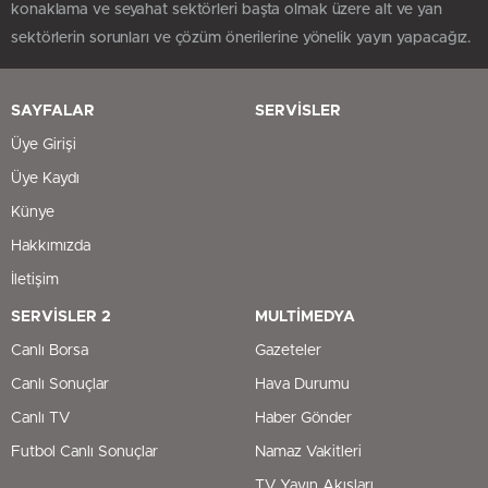
konaklama ve seyahat sektörleri başta olmak üzere alt ve yan
sektörlerin sorunları ve çözüm önerilerine yönelik yayın yapacağız.
SAYFALAR
SERVİSLER
Üye Girişi
Üye Kaydı
Künye
Hakkımızda
İletişim
SERVİSLER 2
MULTİMEDYA
Canlı Borsa
Gazeteler
Canlı Sonuçlar
Hava Durumu
Canlı TV
Haber Gönder
Futbol Canlı Sonuçlar
Namaz Vakitleri
TV Yayın Akışları