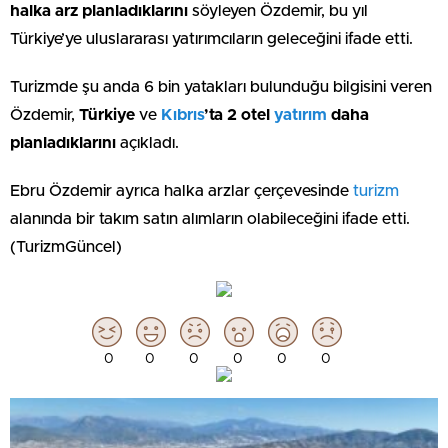
halka arz planladıklarını
söyleyen Özdemir, bu yıl
Türkiye’ye uluslararası yatırımcıların geleceğini ifade etti.
Turizmde şu anda 6 bin yatakları bulunduğu bilgisini veren
Özdemir,
Türkiye
ve
Kıbrıs
’ta 2 otel
yatırım
daha
planladıklarını
açıkladı.
Ebru Özdemir ayrıca halka arzlar çerçevesinde
turizm
alanında bir takım satın alımların olabileceğini ifade etti.
(TurizmGüncel)
0
0
0
0
0
0