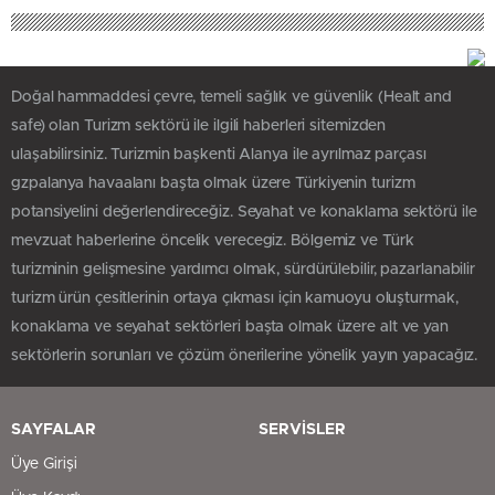
Doğal hammaddesi çevre, temeli sağlık ve güvenlik (Healt and
safe) olan Turizm sektörü ile ilgili haberleri sitemizden
ulaşabilirsiniz. Turizmin başkenti Alanya ile ayrılmaz parçası
gzpalanya havaalanı başta olmak üzere Türkiyenin turizm
potansiyelini değerlendireceğiz. Seyahat ve konaklama sektörü ile
mevzuat haberlerine öncelik verecegiz. Bölgemiz ve Türk
turizminin gelişmesine yardımcı olmak, sürdürülebilir, pazarlanabilir
turizm ürün çesitlerinin ortaya çıkması için kamuoyu oluşturmak,
konaklama ve seyahat sektörleri başta olmak üzere alt ve yan
sektörlerin sorunları ve çözüm önerilerine yönelik yayın yapacağız.
SAYFALAR
SERVİSLER
Üye Girişi