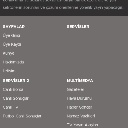
konaklama ve seyahat sektörleri başta olmak üzere alt ve yan
sektörlerin sorunları ve çözüm önerilerine yönelik yayın yapacağız.
SAYFALAR
SERVİSLER
Üye Girişi
Üye Kaydı
Künye
Hakkımızda
İletişim
SERVİSLER 2
MULTİMEDYA
Canlı Borsa
Gazeteler
Canlı Sonuçlar
Hava Durumu
Canlı TV
Haber Gönder
Futbol Canlı Sonuçlar
Namaz Vakitleri
TV Yayın Akışları