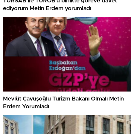
TÜRSAB ile TÜROB’u birlikte göreve davet
ediyorum Metin Erdem yorumladı
Mevlüt Çavuşoğlu Turizm Bakanı Olmalı Metin
Erdem Yorumladı