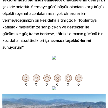
sektörümüzü olumsuz etkileyecek maddelerini
detaylı bir
şekilde anlattık. Sermaye gücü büyük olanlara karşı küçük
ölçekli seyahat acentalarımızın yok olmasına izin
vermeyeceğimizin bir kez daha altını çizdik. Toplantıya
katılarak mesleğimize sahip çıkan ve destekleri ile
gücümüze güç katan herkese, “
Birlik
” olmanın gücünü bir
kez daha hissettirdikleri için
sonsuz teşekkürlerimi
sunuyorum”
0
0
0
0
0
0