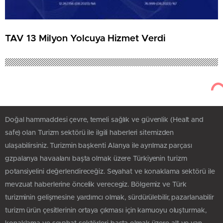
TAV 13 Milyon Yolcuya Hizmet Verdi
Doğal hammaddesi çevre, temeli sağlık ve güvenlik (Healt and
safe) olan Turizm sektörü ile ilgili haberleri sitemizden
ulaşabilirsiniz. Turizmin başkenti Alanya ile ayrılmaz parçası
gzpalanya havaalanı başta olmak üzere Türkiyenin turizm
potansiyelini değerlendireceğiz. Seyahat ve konaklama sektörü ile
mevzuat haberlerine öncelik verecegiz. Bölgemiz ve Türk
turizminin gelişmesine yardımcı olmak, sürdürülebilir, pazarlanabilir
turizm ürün çesitlerinin ortaya çıkması için kamuoyu oluşturmak,