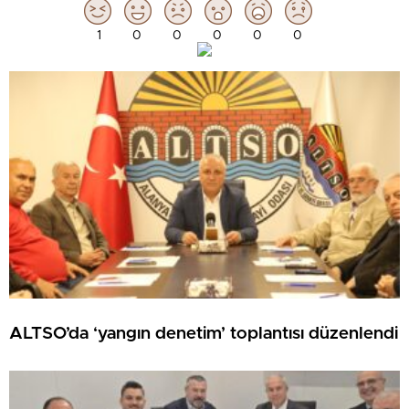
1
0
0
0
0
0
ALTSO’da ‘yangın denetim’ toplantısı düzenlendi