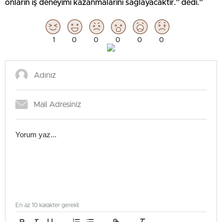
onların iş deneyimi kazanmalarını sağlayacaktır.” dedi.”
1
0
0
0
0
0
En az 10 karakter gerekli