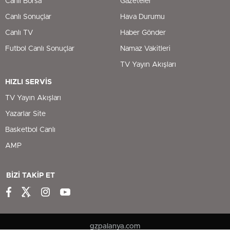
Canlı Borsa
Gazeteler
Canlı Sonuçlar
Hava Durumu
Canlı TV
Haber Gönder
Futbol Canlı Sonuçlar
Namaz Vakitleri
TV Yayın Akışları
HIZLI SERVİS
TV Yayın Akışları
Yazarlar Site
Basketbol Canlı
AMP
BİZİ TAKİP ET
gzpalanya.com