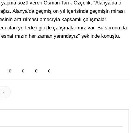
r yapma sözü veren Osman Tarık Özçelik, “Alanya’da o
cağız. Alanya’da geçmiş on yıl içerisinde geçmişin mirası
itesinin arttırılması amacıyla kapsamlı çalışmalar
ci olan yerlerle ilgili de çalışmalarımız var. Bu sorunu da
n esnafımızın her zaman yanındayız” şeklinde konuştu.
0
0
0
0
lik