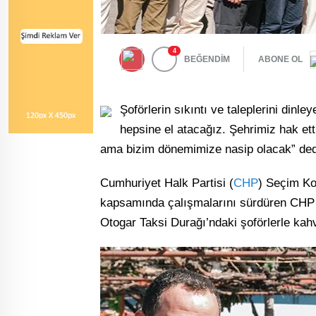
4
BEĞENDİM
ABONE OL
Şoförlerin sıkıntı ve taleplerini dinle
hepsine el atacağız. Şehrimiz hak et
ama bizim dönemimize nasip olacak” ded
Cumhuriyet Halk Partisi (
CHP
) Seçim Ko
kapsamında çalışmalarını sürdüren CHP
Otogar Taksi Durağı’ndaki şoförlerle kahva