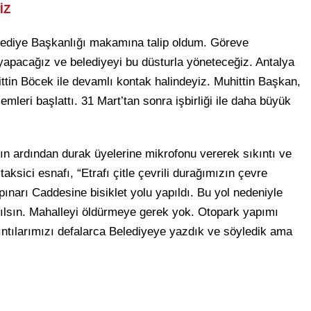
İZ
lediye Başkanlığı makamına talip oldum. Göreve
 yapacağız ve belediyeyi bu düsturla yöneteceğiz. Antalya
tin Böcek ile devamlı kontak halindeyiz. Muhittin Başkan,
emleri başlattı. 31 Mart’tan sonra işbirliği ile daha büyük
 ardından durak üyelerine mikrofonu vererek sıkıntı ve
 taksici esnafı, “Etrafı çitle çevrili durağımızın çevre
ınarı Caddesine bisiklet yolu yapıldı. Bu yol nedeniyle
ırılsın. Mahalleyi öldürmeye gerek yok. Otopark yapımı
ıntılarımızı defalarca Belediyeye yazdık ve söyledik ama