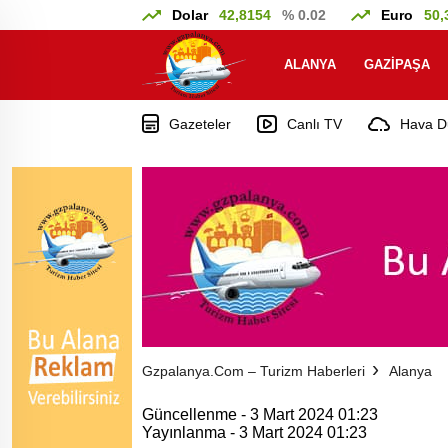
Dolar
42,8154
% 0.02
Euro
50,
ALANYA
GAZIPAŞA
Gazeteler
Canlı TV
Hava D
Gzpalanya.com – Turizm Haberleri
Alanya
Güncellenme - 3 Mart 2024 01:23
Yayınlanma - 3 Mart 2024 01:23