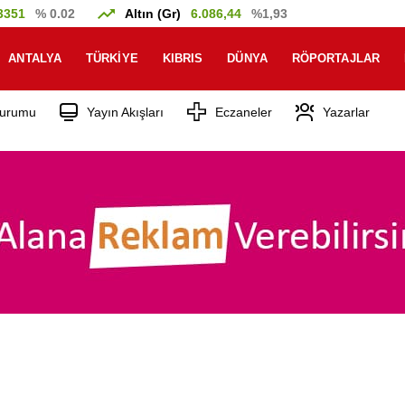
3351
% 0.02
Altın (Gr)
6.086,44
%1,93
ANTALYA
TÜRKIYE
KIBRIS
DÜNYA
RÖPORTAJLAR
urumu
Yayın Akışları
Eczaneler
Yazarlar