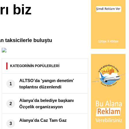
ı biz
 taksicilerle buluştu
KATEGORİNİN POPÜLERLERİ
ALTSO’da ‘yangın denetim’
1
toplantısı düzenlendi
Alanya’da belediye başkanı
2
Özçelik organizasyon
düğmesine bastı
Alanya’da Caz Tam Gaz
3