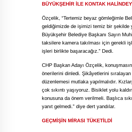
BÜYÜKŞEHİR İLE KONTAK HALİNDEY
Özçelik, “Tertemiz beyaz gömleğimle Be
geldiğimizde de işimizi temiz bir şekilde
Büyükşehir Belediye Başkanı Sayın Muhit
taksilere kamera takılması için gerekli işl
işleri birlikte başaracağız.” Dedi.
CHP Başkan Adayı Özçelik, konuşmasının
önerilerini dinledi. Şikâyetlerini sıralayan
düzenlemesi mutlaka yapılmalıdır. Kızlarp
çok sıkıntı yaşıyoruz. Bisiklet yolu kald
konusuna da önem verilmeli. Başlıca sık
yanıt gelmedi.” diye dert yandılar.
GEÇMİŞİN MİRASI TÜKETİLDİ