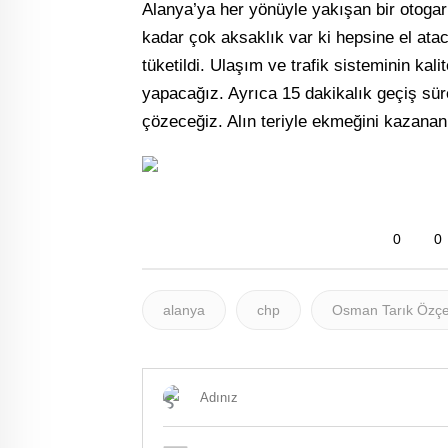
Alanya’ya her yönüyle yakışan bir otoga
kadar çok aksaklık var ki hepsine el ata
tüketildi. Ulaşım ve trafik sisteminin kal
yapacağız. Ayrıca 15 dakikalık geçiş süre
çözeceğiz. Alın teriyle ekmeğini kazana
0
0
alanya
chp
Osman Tarık Özçe