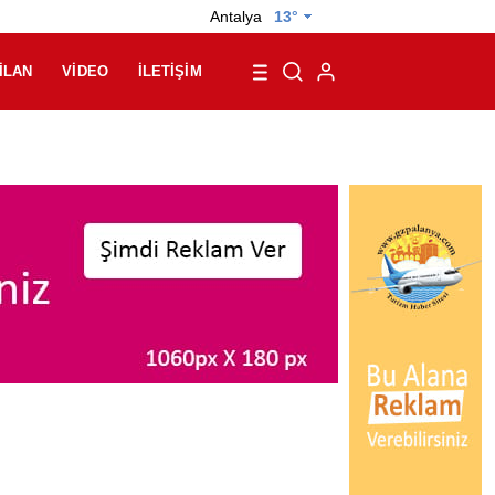
Antalya
13°
İLAN
VIDEO
İLETIŞIM