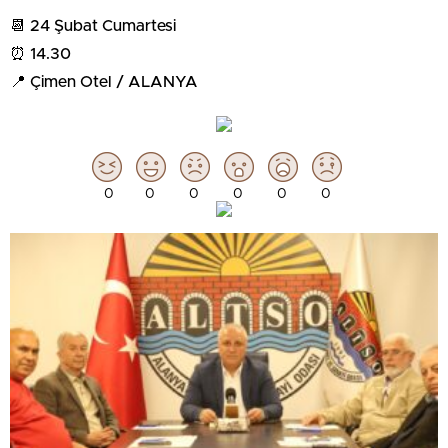
📆 24 Şubat Cumartesi
⏰ 14.30
📍 Çimen Otel / ALANYA
0
0
0
0
0
0