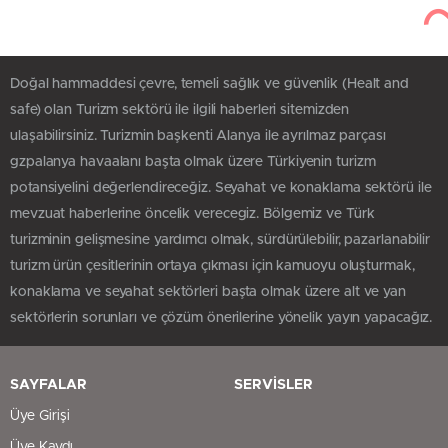
Doğal hammaddesi çevre, temeli sağlık ve güvenlik (Healt and
safe) olan Turizm sektörü ile ilgili haberleri sitemizden
ulaşabilirsiniz. Turizmin başkenti Alanya ile ayrılmaz parçası
gzpalanya havaalanı başta olmak üzere Türkiyenin turizm
potansiyelini değerlendireceğiz. Seyahat ve konaklama sektörü ile
mevzuat haberlerine öncelik verecegiz. Bölgemiz ve Türk
turizminin gelişmesine yardımcı olmak, sürdürülebilir, pazarlanabilir
turizm ürün çesitlerinin ortaya çıkması için kamuoyu oluşturmak,
konaklama ve seyahat sektörleri başta olmak üzere alt ve yan
sektörlerin sorunları ve çözüm önerilerine yönelik yayın yapacağız.
SAYFALAR
SERVİSLER
Üye Girişi
Üye Kaydı