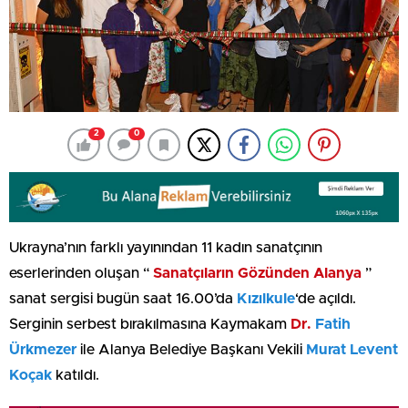
2
0
Ukrayna’nın farklı yayınından 11 kadın sanatçının
eserlerinden oluşan “
Sanatçıların Gözünden Alanya
”
sanat sergisi bugün saat 16.00’da
Kızılkule
‘de açıldı.
Serginin serbest bırakılmasına Kaymakam
Dr.
Fatih
Ürkmezer
ile Alanya Belediye Başkanı Vekili
Murat Levent
Koçak
katıldı.