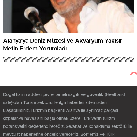
Alanya’ya Deniz Müzesi ve Akvaryum Yakışır
Metin Erdem Yorumladı
Doğal hammaddesi çevre, temeli sağlık ve güvenlik (Healt and
safe) olan Turizm sektörü ile ilgili haberleri sitemizden
ulaşabilirsiniz. Turizmin başkenti Alanya ile ayrılmaz parçası
gzpalanya havaalanı başta olmak üzere Türkiyenin turizm
potansiyelini değerlendireceğiz. Seyahat ve konaklama sektörü ile
mevzuat haberlerine öncelik verecegiz. Bölgemiz ve Türk