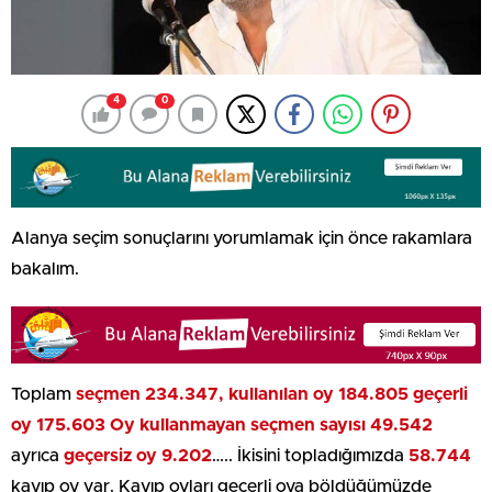
4
0
Alanya seçim sonuçlarını yorumlamak için önce rakamlara
bakalım.
Toplam
seçmen 234.347,
kullanılan oy 184.805 geçerli
oy 175.603
Oy kullanmayan seçmen sayısı 49.542
ayrıca
geçersiz oy 9.202
….. İkisini topladığımızda
58.744
kayıp oy var. Kayıp oyları geçerli oya böldüğümüzde