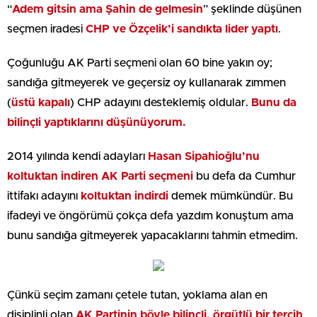
“
Adem gitsin ama Şahin de gelmesin
” şeklinde düşünen
seçmen iradesi
CHP ve Özçelik’i sandıkta lider yaptı
.
Çoğunluğu AK Parti seçmeni olan 60 bine yakın oy;
sandığa gitmeyerek ve geçersiz oy kullanarak zımmen
(
üstü kapalı
) CHP adayını desteklemiş oldular.
Bunu da
bilinçli yaptıklarını düşünüyorum.
2014 yılında kendi adayları
Hasan Sipahioğlu’nu
koltuktan indiren AK Parti seçmeni
bu defa da Cumhur
ittifakı adayını
koltuktan indirdi
demek mümkündür. Bu
ifadeyi ve öngörümü çokça defa yazdım konuştum ama
bunu sandığa gitmeyerek yapacaklarını tahmin etmedim.
Çünkü seçim zamanı çetele tutan, yoklama alan en
disiplinli olan
AK Partinin böyle bilinçli, örgütlü bir tercih