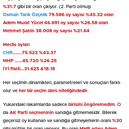
%31.7
gibi bir oran çıkıyor. (2. Parti olmuş)
Osman Tarık Özçelik
79.586 oy sayısı %45.32 oran
Adem Murat Yücel 46.691 oy sayısı %26.58 oran
Mehmet Şahin 38.008 oy sayısı %21.64
Meclis oyları
CHP
……..75.523 %43.37
MHP ……45.720 %26.25
İYİ Parti…31.625 &18.18
Her seçimin dinamikleri, parametreleri ve sonuçları farklı
olur ve
her bir seçim ders niteliğindedir
.
Yukarıdaki rakamlarda sadece
birisini öngöremedim
. O
da
AK Parti seçmeninin
sandığa gitmemesidir. Bilerek
geçersiz oy kullanan ve sandığa gitmeyenlerin oranı
%30
gibi müthiş bir oran yapıyor. Bu oran
MHP adayı Adem