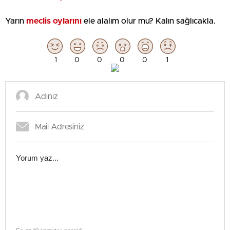
Yarın
meclis oylarını
ele alalım olur mu? Kalın sağlıcakla.
1
0
0
0
0
1