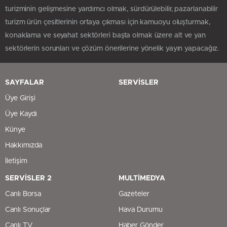
turizminin gelişmesine yardımcı olmak, sürdürülebilir, pazarlanabilir
turizm ürün çesitlerinin ortaya çıkması için kamuoyu oluşturmak,
konaklama ve seyahat sektörleri başta olmak üzere alt ve yan
sektörlerin sorunları ve çözüm önerilerine yönelik yayın yapacağız.
SAYFALAR
SERVİSLER
Üye Girişi
Üye Kaydı
Künye
Hakkımızda
İletişim
SERVİSLER 2
MULTİMEDYA
Canlı Borsa
Gazeteler
Canlı Sonuçlar
Hava Durumu
Canlı TV
Haber Gönder