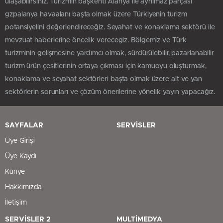
ulaşabilirsiniz. Turizmin başkenti Alanya ile ayrılmaz parçası
gzpalanya havaalanı başta olmak üzere Türkiyenin turizm
potansiyelini değerlendireceğiz. Seyahat ve konaklama sektörü ile
mevzuat haberlerine öncelik verecegiz. Bölgemiz ve Türk
turizminin gelişmesine yardımcı olmak, sürdürülebilir, pazarlanabilir
turizm ürün çesitlerinin ortaya çıkması için kamuoyu oluşturmak,
konaklama ve seyahat sektörleri başta olmak üzere alt ve yan
sektörlerin sorunları ve çözüm önerilerine yönelik yayın yapacağız.
SAYFALAR
SERVİSLER
Üye Girişi
Üye Kaydı
Künye
Hakkımızda
İletişim
SERVİSLER 2
MULTİMEDYA