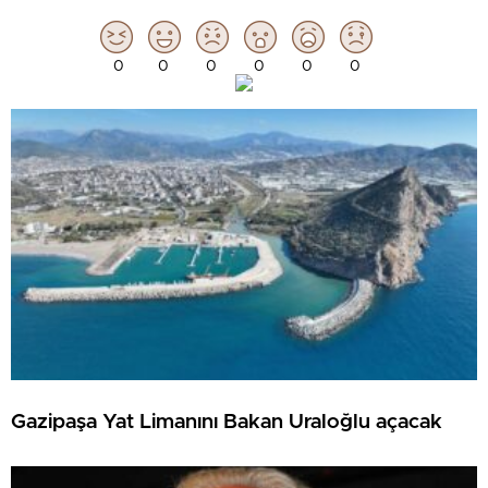
0
0
0
0
0
0
Gazipaşa Yat Limanını Bakan Uraloğlu açacak