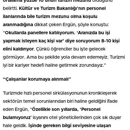
ortalama yüzde 10’unun turizm mezunu
olduğunu
belirtti.
Kültür ve Turizm Bakanlığı’nın personel
ilanlarında bile turizm mezunu olma koşulu
aranmadığına
dikkat çeken Ergün, şöyle konuştu:
“
Okullarda panellere katılıyorum. ‘Aranızda bu işi
yapmak isteyen kaç kişi var’ diye soruyorum 8-10 kişi
elini kaldırıyor
. Çünkü öğrenciler bu işte gelecek
görmüyor. Ama bu şekilde yola devam edemeyiz. Turizmi
iyi bir kariyer hedefi haline getirmek zorundayız.”
“Çalışanlar korumaya alınmalı”
Turizmde hızlı personel sirkülasyonunun kronikleşerek
sektörün temel sorunlarından biri haline geldiğini ifade
eden Ergün, “
Özellikle son yıllarda, ‘Personel
bulamıyoruz
’ isyanını otel yöneticilerinden çok sık duyar
hale geldik.
İşinde gereken bilgi seviyesine ulaşan