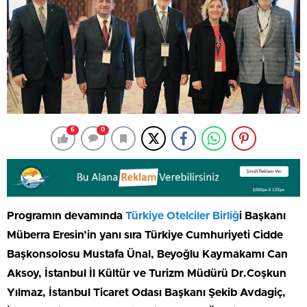
6
0
Programın devamında
Türkiye Otelciler Birliğ
i Başkanı
Müberra Eresin’in yanı sıra Türkiye Cumhuriyeti Cidde
Başkonsolosu Mustafa Ünal, Beyoğlu Kaymakamı Can
Aksoy, İstanbul İl Kültür ve Turizm Müdürü Dr.Coşkun
Yılmaz, İstanbul Ticaret Odası Başkanı Şekib Avdagiç,