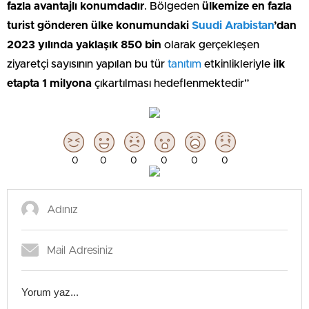
fazla avantajlı konumdadır
. Bölgeden
ülkemize en fazla
turist gönderen ülke konumundaki
Suudi Arabistan
’dan
2023 yılında yaklaşık 850 bin
olarak gerçekleşen
ziyaretçi sayısının yapılan bu tür
tanıtım
etkinlikleriyle
ilk
etapta 1 milyona
çıkartılması hedeflenmektedir”
0
0
0
0
0
0