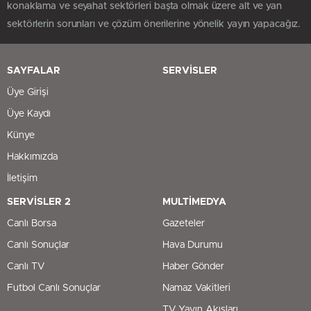
konaklama ve seyahat sektörleri başta olmak üzere alt ve yan
sektörlerin sorunları ve çözüm önerilerine yönelik yayın yapacağız.
SAYFALAR
SERVİSLER
Üye Girişi
Üye Kaydı
Künye
Hakkımızda
İletişim
SERVİSLER 2
MULTİMEDYA
Canlı Borsa
Gazeteler
Canlı Sonuçlar
Hava Durumu
Canlı TV
Haber Gönder
Futbol Canlı Sonuçlar
Namaz Vakitleri
TV Yayın Akışları