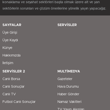
konaklama ve seyahat sektörleri başta olmak üzere alt ve yan
sektörlerin sorunları ve çözüm önerilerine yönelik yayın yapacağız.
SAYFALAR
SERVİSLER
Üye Girişi
Üye Kaydı
Künye
Hakkımızda
İletişim
SERVİSLER 2
MULTİMEDYA
Canlı Borsa
Gazeteler
Canlı Sonuçlar
Hava Durumu
Canlı TV
Haber Gönder
Futbol Canlı Sonuçlar
Namaz Vakitleri
TV Yayın Akışları