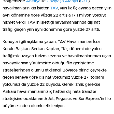
Bölgemizde
Antalya
ile
Gazipaşa
Alanya
(
GZP
)
havalimanlarını da işleten
TAV
, yılın ilk üç ayında geçen yılın
aynı dönemine göre yüzde 22 artışla 17,1 milyon yolcuya
hizmet verdi. TAV’ın işlettiği havalimanlarında dış hat
trafiği geçen yılın aynı dönemine göre yüzde 27 arttı.
Konuyla ilgili açıklama yapan, TAV Havalimanları İcra
Kurulu Başkanı Serkan Kaptan, “Kış döneminde yolcu
trafiğimiz uzayan turizm sezonu ve havalimanlarımıza uçan
havayollarının yürütmekte olduğu filo genişletme
stratejilerinden olumlu etkilendi. Böylece birinci çeyrekte,
geçen seneye göre dış hat yolcumuz yüzde 27, toplam
yolcumuz da yüzde 22 büyüdü. Gerek İzmir, gerekse
Ankara havalimanlarımız iç hattan dış hata transfer
stratejisine odaklanan AJet, Pegasus ve SunExpress’in filo
büyümesinden olumlu etkileniyor.