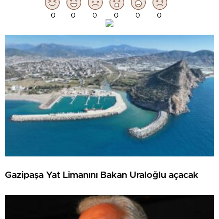
0
0
0
0
0
0
Gazipaşa Yat Limanını Bakan Uraloğlu açacak