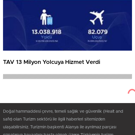
TAV 13 Milyon Yolcuya Hizmet Verdi
Doğal hammaddesi çevre, temeli sağlık ve güvenlik (Healt and
safe) olan Turizm sektörü ile ilgili haberleri sitemizden
ulaşabilirsiniz. Turizmin başkenti Alanya ile ayrılmaz parçası