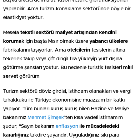
başka ülkelerde imalat, fason vesaire gibi atraksiyonlar
yapılabilir. Ama turizm-konaklama sektöründe böyle bir
elastikiyet yoktur.
Mesela
tekstil sektörü maliyet artışından kendini
koruma
k için başta Mısır olmak üzere
yabancı ülkelere
fabrikalarını taşıyorlar. Ama
otelcilerin
tesislerin altına
tekerlek takıp veya çift dingil tıra yükleyip yurt dışına
götürme şansları yoktur. Bu nedenle turistik tesisleri
milli
servet
görürüm.
Turizm sektörü döviz girdisi, istihdam olanakları ve vergi
tahakkuku ile Türkiye ekonomisine muazzam bir katkı
yapıyor. Tüm bunları kuruş kuruş bilen Hazine ve Maliye
bakanımız
Mehmet Şimşek
’ten kısa vadeli istirhamım
şudur; “Sayın bakanım
enflasyon
ile mücadeledeki
kararlığınız
takdire şayandır. Uyguladığınız sıkı para