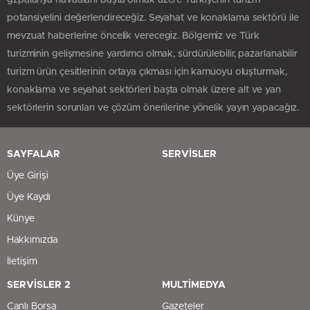
gzpalanya havaalanı başta olmak üzere Türkiyenin turizm
potansiyelini değerlendireceğiz. Seyahat ve konaklama sektörü ile
mevzuat haberlerine öncelik verecegiz. Bölgemiz ve Türk
turizminin gelişmesine yardımcı olmak, sürdürülebilir, pazarlanabilir
turizm ürün çesitlerinin ortaya çıkması için kamuoyu oluşturmak,
konaklama ve seyahat sektörleri başta olmak üzere alt ve yan
sektörlerin sorunları ve çözüm önerilerine yönelik yayın yapacağız.
SAYFALAR
SERVİSLER
Üye Girişi
Üye Kaydı
Künye
Hakkımızda
İletişim
SERVİSLER 2
MULTİMEDYA
Canlı Borsa
Gazeteler