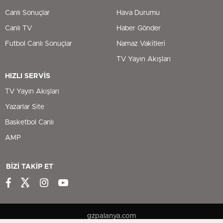
Canlı Sonuçlar
Hava Durumu
Canlı TV
Haber Gönder
Futbol Canlı Sonuçlar
Namaz Vakitleri
TV Yayın Akışları
HIZLI SERVİS
TV Yayın Akışları
Yazarlar Site
Basketbol Canlı
AMP
BİZİ TAKİP ET
gzpalanya.com