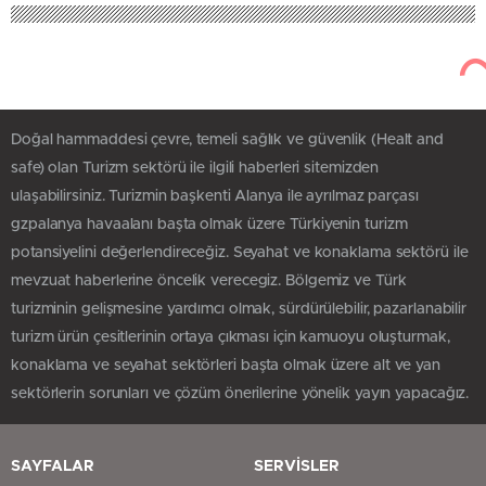
Doğal hammaddesi çevre, temeli sağlık ve güvenlik (Healt and
safe) olan Turizm sektörü ile ilgili haberleri sitemizden
ulaşabilirsiniz. Turizmin başkenti Alanya ile ayrılmaz parçası
gzpalanya havaalanı başta olmak üzere Türkiyenin turizm
potansiyelini değerlendireceğiz. Seyahat ve konaklama sektörü ile
mevzuat haberlerine öncelik verecegiz. Bölgemiz ve Türk
turizminin gelişmesine yardımcı olmak, sürdürülebilir, pazarlanabilir
turizm ürün çesitlerinin ortaya çıkması için kamuoyu oluşturmak,
konaklama ve seyahat sektörleri başta olmak üzere alt ve yan
sektörlerin sorunları ve çözüm önerilerine yönelik yayın yapacağız.
SAYFALAR
SERVİSLER