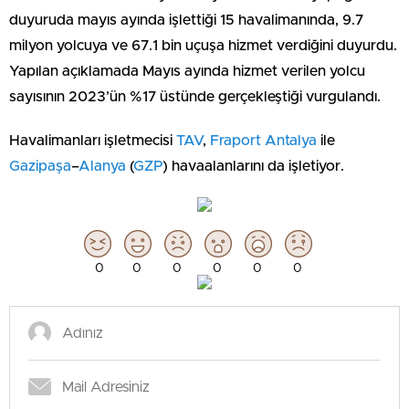
duyuruda mayıs ayında işlettiği 15 havalimanında, 9.7
milyon yolcuya ve 67.1 bin uçuşa hizmet verdiğini duyurdu.
Yapılan açıklamada Mayıs ayında hizmet verilen yolcu
sayısının 2023’ün %17 üstünde gerçekleştiği vurgulandı.
Havalimanları işletmecisi
TAV
,
Fraport Antalya
ile
Gazipaşa
–
Alanya
(
GZP
) havaalanlarını da işletiyor.
0
0
0
0
0
0