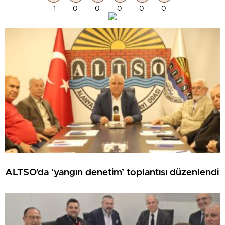
1
0
0
0
0
0
ALTSO’da ‘yangın denetim’ toplantısı düzenlendi