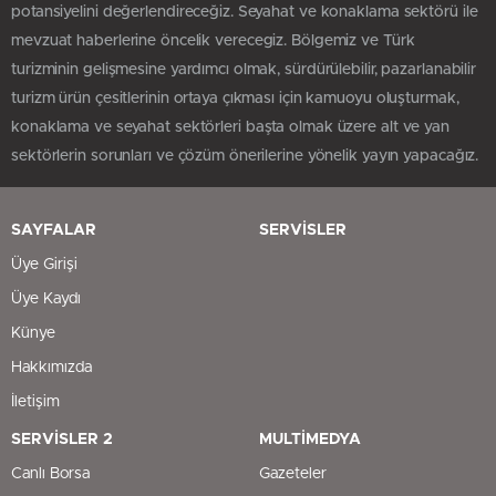
potansiyelini değerlendireceğiz. Seyahat ve konaklama sektörü ile
mevzuat haberlerine öncelik verecegiz. Bölgemiz ve Türk
turizminin gelişmesine yardımcı olmak, sürdürülebilir, pazarlanabilir
turizm ürün çesitlerinin ortaya çıkması için kamuoyu oluşturmak,
konaklama ve seyahat sektörleri başta olmak üzere alt ve yan
sektörlerin sorunları ve çözüm önerilerine yönelik yayın yapacağız.
SAYFALAR
SERVİSLER
Üye Girişi
Üye Kaydı
Künye
Hakkımızda
İletişim
SERVİSLER 2
MULTİMEDYA
Canlı Borsa
Gazeteler