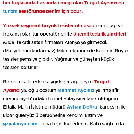
her tuğlasında harcında emeği olan Turgut Aydıncı da
turizm
sektöründe benim için odur.
Yüksek segment büyük tesisler olmasa
önemli çap ve
frekansı olan tur operatörleri ile
önemli tedarik zincirleri
(Gıda, tekstil satan firmalar) Alanya’ya girmezdi.
(Maliyetlerini kurtarmaz) Mikro ekonomide kuraldır; Büyük
tesisler şemsiye gibidir. Yağmur ve güneşten küçük
tesisleri korurlar.
Bizleri misafir eden saygıdeğer ağabeyim
Turgut
Aydıncı
’ya, oğlu dostum
Mehmet Aydıncı
’ya, ‘misafir
memnuniyeti’ odaklı hizmet anlayışına tanık olduğum
Eftalia Marin İşletme müdürü
Ayhan Doğrul
kardeşim ile
kibar güleryüzlü personeline kendim, kızım ve
gzpalanya.com
adına teşekkür ederim. Kalın sağlıcakla.