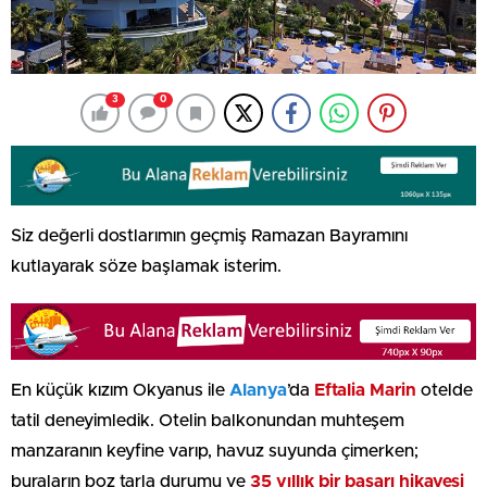
3
0
Siz değerli dostlarımın geçmiş Ramazan Bayramını
kutlayarak söze başlamak isterim.
En küçük kızım Okyanus ile
Alanya
’da
Eftalia Marin
otelde
tatil deneyimledik. Otelin balkonundan muhteşem
manzaranın keyfine varıp, havuz suyunda çimerken;
buraların boz tarla durumu ve
35 yıllık bir başarı hikayesi