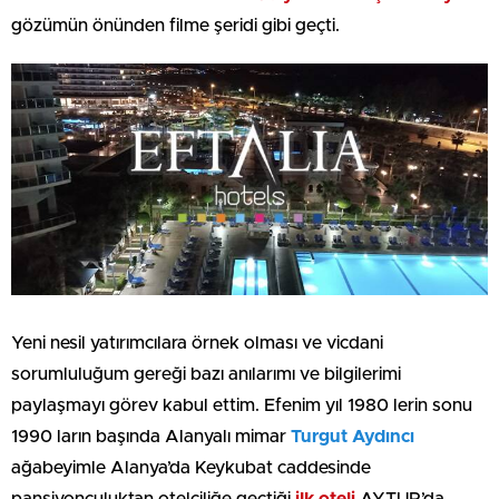
gözümün önünden filme şeridi gibi geçti.
Yeni nesil yatırımcılara örnek olması ve vicdani
sorumluluğum gereği bazı anılarımı ve bilgilerimi
paylaşmayı görev kabul ettim. Efenim yıl 1980 lerin sonu
1990 ların başında Alanyalı mimar
Turgut Aydıncı
ağabeyimle Alanya’da Keykubat caddesinde
pansiyonculuktan otelciliğe geçtiği
ilk oteli
AYTUR’da