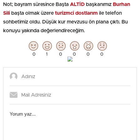
Not; bayram süresince Başta
ALTİD
başkanımız
Burhan
Sili
başta olmak üzere
turizmci dostlarım
ile telefon
sohbetimiz oldu. Düşük kur mevzusu ön plana çıktı. Bu
konuyu yakında değerlendireceğim.
0
1
0
0
0
0