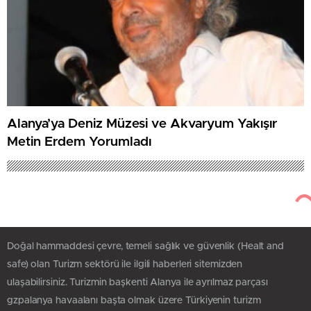
Alanya’ya Deniz Müzesi ve Akvaryum Yakışır
Metin Erdem Yorumladı
Doğal hammaddesi çevre, temeli sağlık ve güvenlik (Healt and
safe) olan Turizm sektörü ile ilgili haberleri sitemizden
ulaşabilirsiniz. Turizmin başkenti Alanya ile ayrılmaz parçası
gzpalanya havaalanı başta olmak üzere Türkiyenin turizm