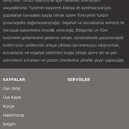
safe) olan Turizm sektörü ile ilgili haberleri sitemizden
ulaşabilirsiniz. Turizmin başkenti Alanya ile ayrılmaz parçası
gzpalanya havaalanı başta olmak üzere Türkiyenin turizm
potansiyelini değerlendireceğiz. Seyahat ve konaklama sektörü ile
mevzuat haberlerine öncelik verecegiz. Bölgemiz ve Türk
turizminin gelişmesine yardımcı olmak, sürdürülebilir, pazarlanabilir
turizm ürün çesitlerinin ortaya çıkması için kamuoyu oluşturmak,
konaklama ve seyahat sektörleri başta olmak üzere alt ve yan
sektörlerin sorunları ve çözüm önerilerine yönelik yayın yapacağız.
SAYFALAR
SERVİSLER
Üye Girişi
Üye Kaydı
Künye
Hakkımızda
İletişim