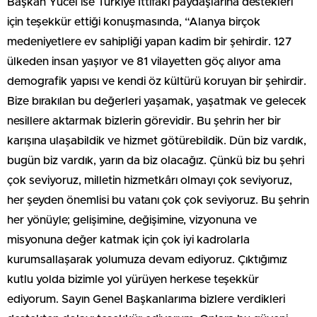
Başkan Yücel ise Türkiye İttifakı paydaşlarına destekleri
için teşekkür ettiği konuşmasında, “Alanya birçok
medeniyetlere ev sahipliği yapan kadim bir şehirdir. 127
ülkeden insan yaşıyor ve 81 vilayetten göç alıyor ama
demografik yapısı ve kendi öz kültürü koruyan bir şehirdir.
Bize bırakılan bu değerleri yaşamak, yaşatmak ve gelecek
nesillere aktarmak bizlerin görevidir. Bu şehrin her bir
karışına ulaşabildik ve hizmet götürebildik. Dün biz vardık,
bugün biz vardık, yarın da biz olacağız. Çünkü biz bu şehri
çok seviyoruz, milletin hizmetkârı olmayı çok seviyoruz,
her şeyden önemlisi bu vatanı çok çok seviyoruz. Bu şehrin
her yönüyle; gelişimine, değişimine, vizyonuna ve
misyonuna değer katmak için çok iyi kadrolarla
kurumsallaşarak yolumuza devam ediyoruz. Çıktığımız
kutlu yolda bizimle yol yürüyen herkese teşekkür
ediyorum. Sayın Genel Başkanlarıma bizlere verdikleri