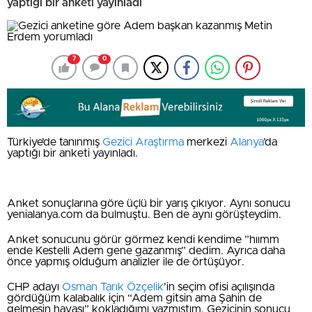
yaptığı bir anketi yayınladı
7
0
Türkiye’de tanınmış
Gezici Araştırma
merkezi
Alanya
’da
yaptığı bir anketi yayınladı.
Anket sonuçlarına göre üçlü bir yarış çıkıyor. Aynı sonucu
yenialanya.com da bulmuştu. Ben de aynı görüşteydim.
Anket sonucunu görür görmez kendi kendime ”hıımm
ende Kestelli Adem gene gazanmış” dedim. Ayrıca daha
önce yapmış olduğum analizler ile de örtüşüyor.
CHP adayı
Osman Tarık Özçelik
’in seçim ofisi açılışında
gördüğüm kalabalık için “Adem gitsin ama Şahin de
gelmesin havası” kokladığımı yazmıştım. Gezicinin sonucu