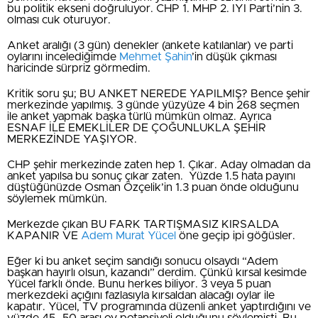
bu politik ekseni doğruluyor. CHP 1. MHP 2. IYI Parti’nin 3.
olması cuk oturuyor.
Anket aralığı (3 gün) denekler (ankete katılanlar) ve parti
oylarını incelediğimde
Mehmet Şahin
’in düşük çıkması
haricinde sürpriz görmedim.
Kritik soru şu; BU ANKET NEREDE YAPILMIŞ? Bence şehir
merkezinde yapılmış. 3 günde yüzyüze 4 bin 268 seçmen
ile anket yapmak başka türlü mümkün olmaz. Ayrıca
ESNAF İLE EMEKLİLER DE ÇOĞUNLUKLA ŞEHİR
MERKEZİNDE YAŞIYOR.
CHP şehir merkezinde zaten hep 1. Çıkar. Aday olmadan da
anket yapılsa bu sonuç çıkar zaten. Yüzde 1.5 hata payını
düştüğünüzde Osman Özçelik’in 1.3 puan önde olduğunu
söylemek mümkün.
Merkezde çıkan BU FARK TARTIŞMASIZ KIRSALDA
KAPANIR VE
Adem Murat Yücel
öne geçip ipi göğüsler.
Eğer ki bu anket seçim sandığı sonucu olsaydı “Adem
başkan hayırlı olsun, kazandı” derdim. Çünkü kırsal kesimde
Yücel farklı önde. Bunu herkes biliyor. 3 veya 5 puan
merkezdeki açığını fazlasıyla kırsaldan alacağı oylar ile
kapatır. Yücel, TV programında düzenli anket yaptırdığını ve
yüzde 45- 50 arası oy potansiyeli olduğunu söylemişti. Bu