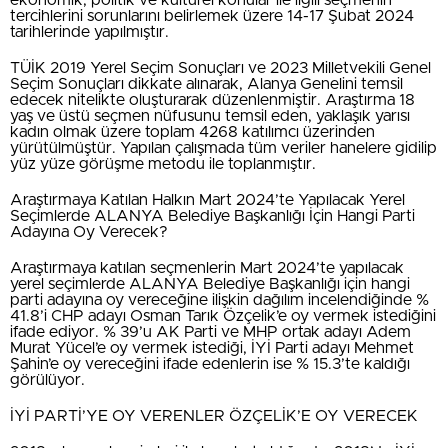
tercihlerini sorunlarını belirlemek üzere 14-17 Şubat 2024
tarihlerinde yapılmıştır.
TÜİK 2019 Yerel Seçim Sonuçları ve 2023 Milletvekili Genel
Seçim Sonuçları dikkate alınarak, Alanya Genelini temsil
edecek nitelikte oluşturarak düzenlenmiştir. Araştırma 18
yaş ve üstü seçmen nüfusunu temsil eden, yaklaşık yarısı
kadın olmak üzere toplam 4268 katılımcı üzerinden
yürütülmüştür. Yapılan çalışmada tüm veriler hanelere gidilip
yüz yüze görüşme metodu ile toplanmıştır.
Araştırmaya Katılan Halkın Mart 2024’te Yapılacak Yerel
Seçimlerde ALANYA Belediye Başkanlığı İçin Hangi Parti
Adayına Oy Verecek?
Araştırmaya katılan seçmenlerin Mart 2024’te yapılacak
yerel seçimlerde ALANYA Belediye Başkanlığı için hangi
parti adayına oy vereceğine ilişkin dağılım incelendiğinde %
41.8’i CHP adayı Osman Tarık Özçelik’e oy vermek istediğini
ifade ediyor. % 39’u AK Parti ve MHP ortak adayı Adem
Murat Yücel’e oy vermek istediği, İYİ Parti adayı Mehmet
Şahin’e oy vereceğini ifade edenlerin ise % 15.3’te kaldığı
görülüyor.
İYİ PARTİ’YE OY VERENLER ÖZÇELİK’E OY VERECEK