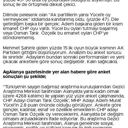
sonuç ile de örtüşmesi dikkat çekici.
Dilimde pelesenk olan “Ak partililerin yarısı Yücel’e oy
vermeyecek” iddiamda kanıtlanmış oldu. (yüzde 47). Dile
getirdiğim başka bir gerçek; Adem başkana giden bir kısım
emanet CHP oyu vardı. Yücel bu oyları tutmayı başarmış
veya Osman Tarık Özçelik bu emanet oyları CHP’ye
döndürememiş.
Mehmet Şahin’e giden yüzde 15 lik oyun büyük kısmının AK
Partiden gittiğini düşünüyorum. Analizim bu anket sonucu
ile sınırlıdır. Adayların bundan sonraki performansları ve yeni
çıkacak anketlere göre sonuç değişebilir. Kalın sağlıcakla.
AgAlanya gazetesinde yer alan habere göre anket
sonuçları şu şekilde;
“Türkiye’nin saygın bağımsız araştırma kuruluşlarından Gezici
Araştırma Merkezi tarafından Alanya’da yarısı kadın olmak
üzere 4268 katılımcı ile yapılan yüz yüze anket çalışmasında,
CHP Adayı Osman Tarık Özçelik’, MHP Adayı Adem Murat
Yücel’in 2.8 puan önünde olduğu görülüyor. Ankete göre
gençler, kadınlar, esnaf ve özellikle emeklilerin CHP adayı
Osman Tarık Özçelik oy vereceklerini, Alanya’da bir değişim
olmasını arzuladıklarını ifade ediyorlar. Bu araştırma Gezici
Araştırma Merkezi tarafından, Alanya genelinde sosyal,
ekonomik, politik ve kültürel konular ile ilgili seçmenin