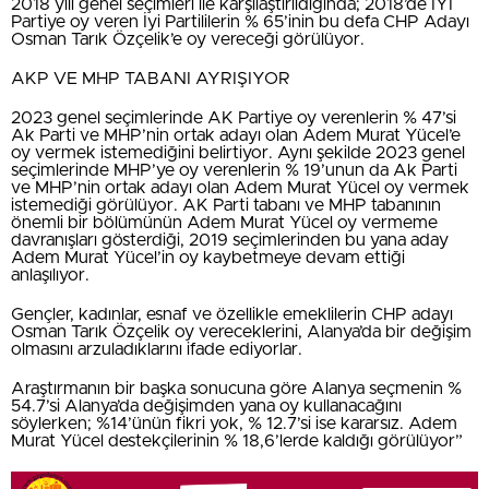
2018 yılı genel seçimleri ile karşılaştırıldığında; 2018’de İYİ
Partiye oy veren İyi Partililerin % 65’inin bu defa CHP Adayı
Osman Tarık Özçelik’e oy vereceği görülüyor.
AKP VE MHP TABANI AYRIŞIYOR
2023 genel seçimlerinde AK Partiye oy verenlerin % 47’si
Ak Parti ve MHP’nin ortak adayı olan Adem Murat Yücel’e
oy vermek istemediğini belirtiyor. Aynı şekilde 2023 genel
seçimlerinde MHP’ye oy verenlerin % 19’unun da Ak Parti
ve MHP’nin ortak adayı olan Adem Murat Yücel oy vermek
istemediği görülüyor. AK Parti tabanı ve MHP tabanının
önemli bir bölümünün Adem Murat Yücel oy vermeme
davranışları gösterdiği, 2019 seçimlerinden bu yana aday
Adem Murat Yücel’in oy kaybetmeye devam ettiği
anlaşılıyor.
Gençler, kadınlar, esnaf ve özellikle emeklilerin CHP adayı
Osman Tarık Özçelik oy vereceklerini, Alanya’da bir değişim
olmasını arzuladıklarını ifade ediyorlar.
Araştırmanın bir başka sonucuna göre Alanya seçmenin %
54.7’si Alanya’da değişimden yana oy kullanacağını
söylerken; %14’ünün fikri yok, % 12.7’si ise kararsız. Adem
Murat Yücel destekçilerinin % 18,6’lerde kaldığı görülüyor”