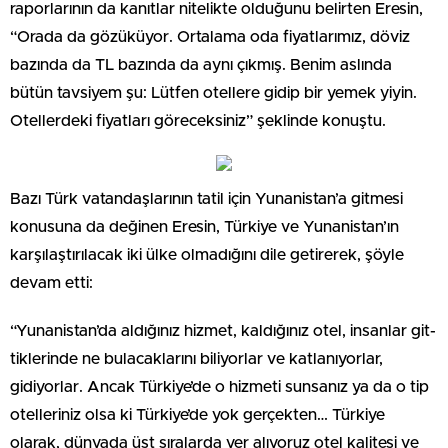
raporlarının da kanıtlar nitelikte olduğunu belirten Eresin,
“Orada da gözüküyor. Ortalama oda fiyatlarımız, döviz
bazında da TL bazında da aynı çıkmış. Benim aslında
bütün tavsiyem şu: Lütfen otellere gidip bir yemek yiyin.
Otellerdeki fiyatları göreceksiniz” şeklinde konuştu.
Bazı Türk vatandaşlarının tatil için Yunanistan’a gitmesi
konu­suna da değinen Eresin, Türkiye ve Yunanistan’ın
karşılaştırıla­cak iki ülke olmadığını dile geti­rerek, şöyle
devam etti:
“Yunanistan’da aldığınız hiz­met, kaldığınız otel, insanlar git­
tiklerinde ne bulacaklarını bili­yorlar ve katlanıyorlar,
gidiyor­lar. Ancak Türkiye’de o hizmeti sunsanız ya da o tip
otelleriniz ol­sa ki Türkiye’de yok gerçekten… Türkiye
olarak, dünyada üst sı­ralarda yer alıyoruz otel kalitesi ve