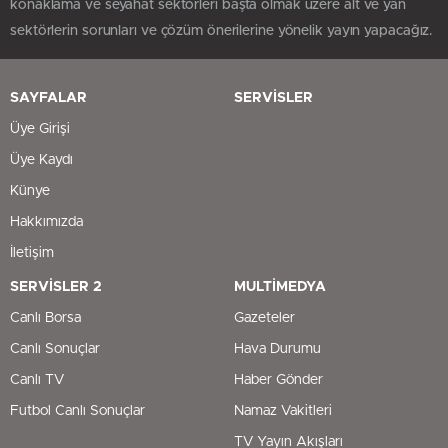
konaklama ve seyahat sektörleri başta olmak üzere alt ve yan
sektörlerin sorunları ve çözüm önerilerine yönelik yayın yapacağız.
SAYFALAR
SERVİSLER
Üye Girişi
Üye Kaydı
Künye
Hakkımızda
İletişim
SERVİSLER 2
MULTİMEDYA
Canlı Borsa
Gazeteler
Canlı Sonuçlar
Hava Durumu
Canlı TV
Haber Gönder
Futbol Canlı Sonuçlar
Namaz Vakitleri
TV Yayın Akışları