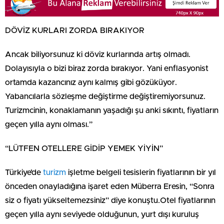
DÖVİZ KURLARI ZORDA BIRAKIYOR
Ancak biliyorsunuz ki döviz kurlarında artış olmadı.
Dolayısıyla o bizi biraz zorda bırakıyor. Yani enflasyonist
ortam­da kazancınız aynı kalmış gibi gö­züküyor.
Yabancılarla sözleşme değiştirme değiştiremiyorsunuz.
Turizmcinin, konaklamanın yaşadığı şu anki sıkıntı, fiyatların
geçen yılla aynı olması.”
“LÜTFEN OTELLERE GİDİP YEMEK YİYİN”
Türkiye’de
turizm
işletme belgeli tesislerin fiyatlarının bir yıl
önceden onayladığına işaret eden Müberra Eresin, “Sonra
siz o fiyatı yükseltemezsiniz” diye konuştu.Otel fiyatlarının
geçen yılla aynı seviyede olduğunun, yurt dışı kuruluş