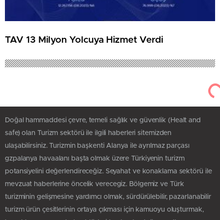
TAV 13 Milyon Yolcuya Hizmet Verdi
Doğal hammaddesi çevre, temeli sağlık ve güvenlik (Healt and
safe) olan Turizm sektörü ile ilgili haberleri sitemizden
ulaşabilirsiniz. Turizmin başkenti Alanya ile ayrılmaz parçası
gzpalanya havaalanı başta olmak üzere Türkiyenin turizm
potansiyelini değerlendireceğiz. Seyahat ve konaklama sektörü ile
mevzuat haberlerine öncelik verecegiz. Bölgemiz ve Türk
turizminin gelişmesine yardımcı olmak, sürdürülebilir, pazarlanabilir
turizm ürün çesitlerinin ortaya çıkması için kamuoyu oluşturmak,