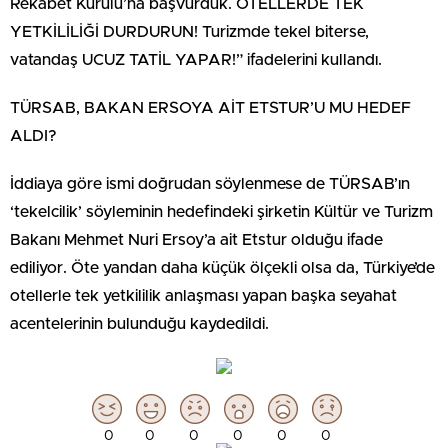
Rekabet Kurulu’na başvurduk. OTELLERDE TEK
YETKİLİLİĞİ DURDURUN! Turizmde tekel biterse,
vatandaş UCUZ TATİL YAPAR!” ifadelerini kullandı.
TÜRSAB, BAKAN ERSOYA AİT ETSTUR’U MU HEDEF
ALDI?
İddiaya göre ismi doğrudan söylenmese de TÜRSAB’ın
‘tekelcilik’ söyleminin hedefindeki şirketin Kültür ve Turizm
Bakanı Mehmet Nuri Ersoy’a ait Etstur olduğu ifade
ediliyor. Öte yandan daha küçük ölçekli olsa da, Türkiye’de
otellerle tek yetkililik anlaşması yapan başka seyahat
acentelerinin bulunduğu kaydedildi.
0
0
0
0
0
0