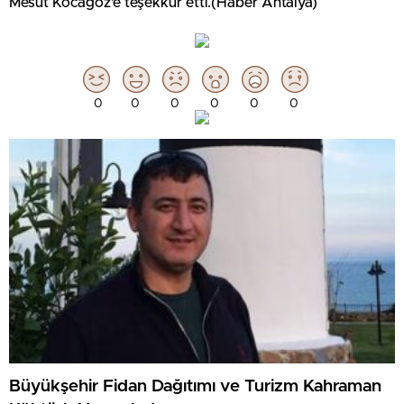
Mesut Kocagöz’e teşekkür etti.(Haber Antalya)
0
0
0
0
0
0
Büyükşehir Fidan Dağıtımı ve Turizm Kahraman