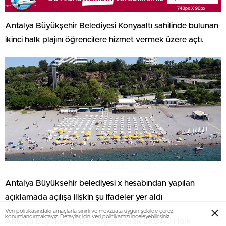
Antalya Büyükşehir Belediyesi Konyaaltı sahilinde bulunan
ikinci halk plajını öğrencilere hizmet vermek üzere açtı.
Antalya Büyükşehir belediyesi x hesabından yapılan
açıklamada açılışa ilişkin şu ifadeler yer aldı
Veri politikasındaki amaçlarla sınırlı ve mevzuata uygun şekilde çerez
konumlandırmaktayız. Detaylar için
veri politikamızı
inceleyebilirsiniz.
Antalya Büyükşehir Belediyesi olarak EKDAĞ Halk