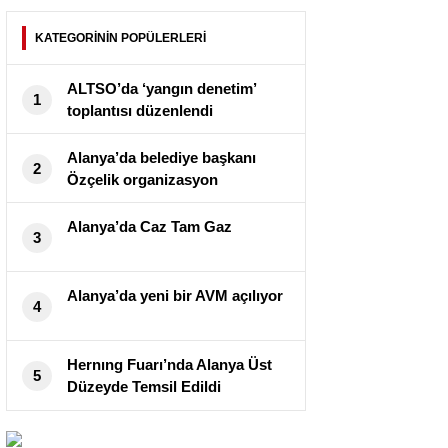
KATEGORİNİN POPÜLERLERİ
ALTSO’da ‘yangın denetim’
1
toplantısı düzenlendi
Alanya’da belediye başkanı
2
Özçelik organizasyon
düğmesine bastı
Alanya’da Caz Tam Gaz
3
Alanya’da yeni bir AVM açılıyor
4
Hernıng Fuarı’nda Alanya Üst
5
Düzeyde Temsil Edildi