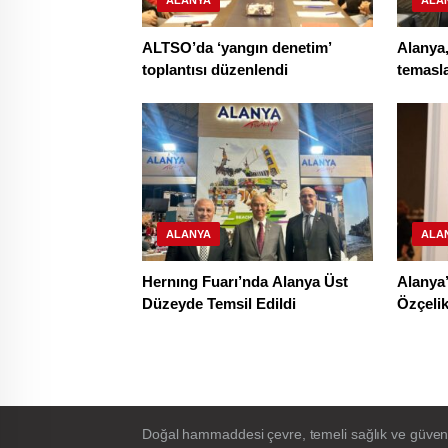
ALANYA
ALA
ALTSO’da ‘yangın denetim’
Alanya,
toplantısı düzenlendi
temasl
ALANYA
ALA
Hernıng Fuarı’nda Alanya Üst
Alanya’
Düzeyde Temsil Edildi
Özçeli
düğmes
Doğal hammaddesi çevre, temeli sağlık ve güvenlik 