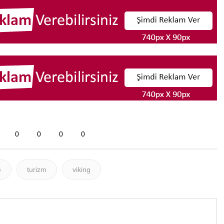
0
0
0
0
e
turizm
viking