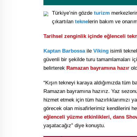
Türkiye’nin gözde
turizm
merkezler
çıkartılan
tekne
lerin bakım ve onarım 
Tarihsel zenginlik içinde eğlenceli tek
Kaptan Barbossa
ile
Viking
isimli tekne
güvenli bir şekilde turu tamamlamaları içi
belirterek
Ramazan bayramına hazır
old
“Kışın tekneyi karaya aldığımızda tüm bakı
Ramazan bayramına hazırız. Yaz sezonu b
hizmet etmek için tüm hazırlıklarımızı y
görecek olan misafirlerimiz kendilerini h
eğlenceli yüzme etkinlikleri, dans Show
yaşatacağız” diye konuştu.