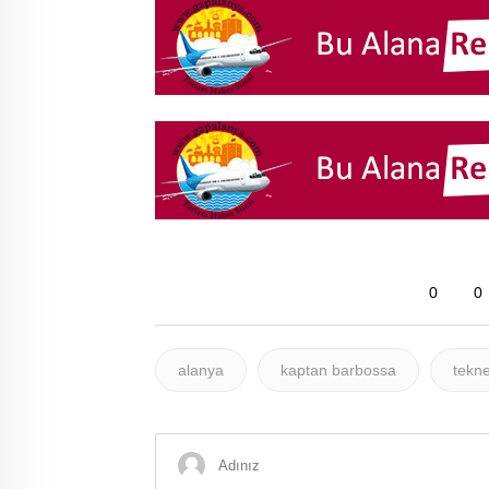
0
0
alanya
kaptan barbossa
tekn