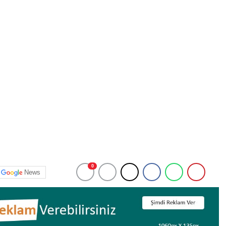
0
News