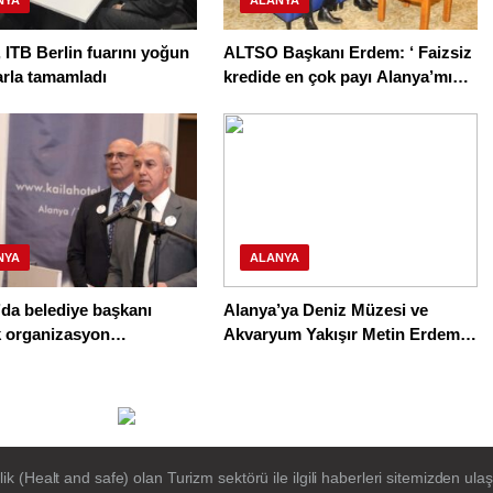
NYA
ALANYA
 ITB Berlin fuarını yoğun
ALTSO Başkanı Erdem: ‘ Faizsiz
arla tamamladı
kredide en çok payı Alanya’mız
aldı’
NYA
ALANYA
da belediye başkanı
Alanya’ya Deniz Müzesi ve
k organizasyon
Akvaryum Yakışır Metin Erdem
ine bastı
Yorumladı
(Healt and safe) olan Turizm sektörü ile ilgili haberleri sitemizden ulaşa