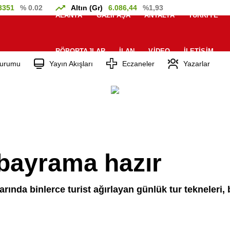
3351
% 0.02
Altın (Gr)
6.086,44
%1,93
ALANYA
GAZIPAŞA
ANTALYA
TÜRKIYE
RÖPORTAJLAR
İLAN
VIDEO
İLETIŞIM
urumu
Yayın Akışları
Eczaneler
Yazarlar
 bayrama hazır
arında binlerce turist ağırlayan günlük tur tekneleri