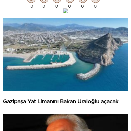
0
0
0
0
0
0
Gazipaşa Yat Limanını Bakan Uraloğlu açacak