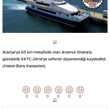
Alanya’ya 65 km mesafede olan Anamur limanına
günübirlik KKTC-Girne’ye seferler düzenlendiği kaydedildi.
(Haber-Barış Karaaslan)
0
0
0
0
0
0