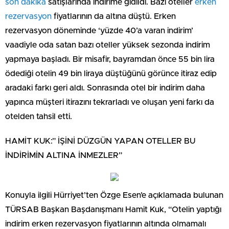
son dakika
satışlarında indirime gidildi. Bazı oteller
erken
rezervasyon
fiyatlarının da altına düştü. Erken
rezervasyon döneminde ‘yüzde 40’a varan indirim’
vaadiyle oda satan bazı oteller yüksek sezonda indirim
yapmaya başladı. Bir misafir, bayramdan önce 55 bin lira
ödediği otelin 49 bin liraya düştüğünü görünce itiraz edip
aradaki farkı geri aldı. Sonrasında otel bir indirim daha
yapınca müşteri itirazını tekrarladı ve oluşan yeni farkı da
otelden tahsil etti.
HAMİT KUK:” İŞİNİ DÜZGÜN YAPAN OTELLER BU
İNDİRİMİN ALTINA İNMEZLER”
Konuyla ilgili Hürriyet’ten Özge Esen’e açıklamada bulunan
TÜRSAB Başkan Başdanışmanı Hamit Kuk, “Otelin yaptığı
indirim erken rezervasyon fiyatlarının altında olmamalı