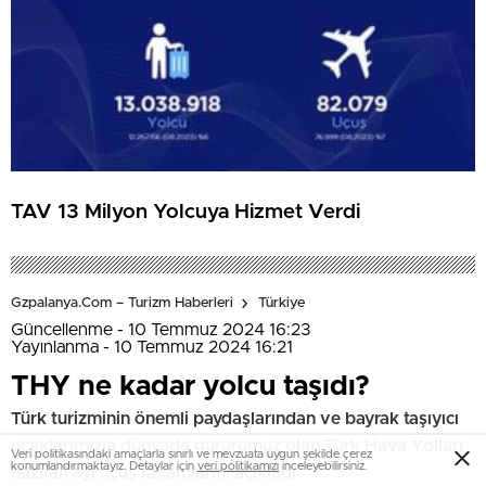
TAV 13 Milyon Yolcuya Hizmet Verdi
Gzpalanya.com – Turizm Haberleri
Türkiye
Güncellenme - 10 Temmuz 2024 16:23
Yayınlanma - 10 Temmuz 2024 16:21
THY ne kadar yolcu taşıdı?
Türk turizminin önemli paydaşlarından ve bayrak taşıyıcı
uçaklarımızla dünyada gururumuz olan Türk Hava Yolları
Veri politikasındaki amaçlarla sınırlı ve mevzuata uygun şekilde çerez
konumlandırmaktayız. Detaylar için
veri politikamızı
inceleyebilirsiniz.
haziran ayı uçuş rakamlarını açıkladı