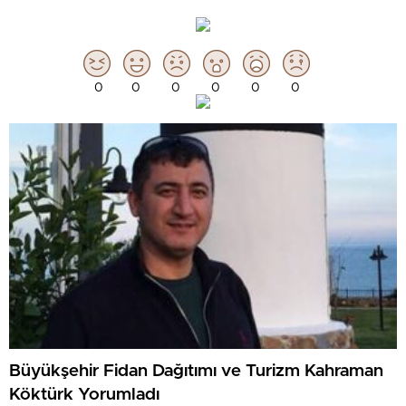
0
0
0
0
0
0
Büyükşehir Fidan Dağıtımı ve Turizm Kahraman
Köktürk Yorumladı