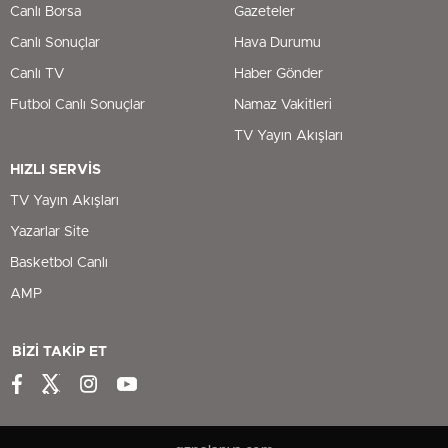
Canlı Borsa
Gazeteler
Canlı Sonuçlar
Hava Durumu
Canlı TV
Haber Gönder
Futbol Canlı Sonuçlar
Namaz Vakitleri
TV Yayın Akışları
HIZLI SERVİS
TV Yayın Akışları
Yazarlar Site
Basketbol Canlı
AMP
BİZİ TAKİP ET