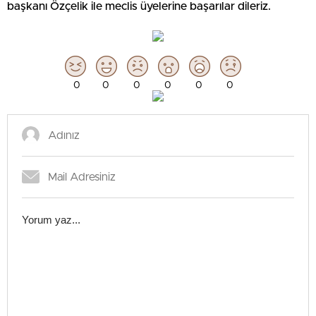
başkanı Özçelik ile meclis üyelerine başarılar dileriz.
0
0
0
0
0
0