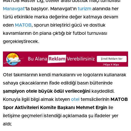
MATOB Master Lig, oteller arası dostluk maçı turnuvası
Manavgat
’ta başlıyor. Manavgat’ın
turizm
alanında her
türlü etkinlikle marka değerine değer katmaya devam
eden
MATOB
, sporun birleştirici gücü ve dostluk
kavramlarının ön plana çıktığı bir futbol turnuvası
gerçekleştirecek.
Otel takımlarının kendi markalarını ve logolarını kullanarak
sahaya çıkacaklarının ifade edildiği basın bülteninde
şampiyon otele büyük ödül verileceğini
kaydedildi.
Konuyla ilgili bilgi almak isteyen
otel
temsilcilerinin
MATOB
Spor Aktiviteleri Komite Başkanı Mehmet Ergin
ile
iletişime geçmeleri istendiği açıklamada şu ifadeler yer
aldı;