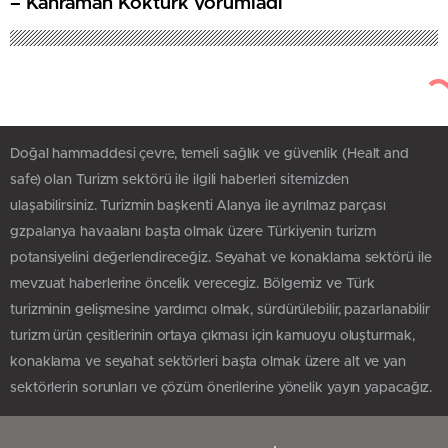
– Kahraman Köktürk yorumladı
Doğal hammaddesi çevre, temeli sağlık ve güvenlik (Healt and
safe) olan Turizm sektörü ile ilgili haberleri sitemizden
ulaşabilirsiniz. Turizmin başkenti Alanya ile ayrılmaz parçası
gzpalanya havaalanı başta olmak üzere Türkiyenin turizm
potansiyelini değerlendireceğiz. Seyahat ve konaklama sektörü ile
mevzuat haberlerine öncelik verecegiz. Bölgemiz ve Türk
turizminin gelişmesine yardımcı olmak, sürdürülebilir, pazarlanabilir
turizm ürün çesitlerinin ortaya çıkması için kamuoyu oluşturmak,
konaklama ve seyahat sektörleri başta olmak üzere alt ve yan
sektörlerin sorunları ve çözüm önerilerine yönelik yayın yapacağız.