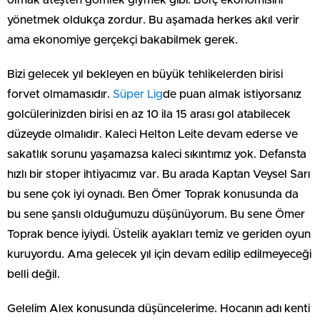
olmak ateşten gömlek giymek gibi. Borç ekonomisini
yönetmek oldukça zordur. Bu aşamada herkes akıl verir
ama ekonomiye gerçekçi bakabilmek gerek.
Bizi gelecek yıl bekleyen en büyük tehlikelerden birisi
forvet olmamasıdır.
Süper Lig
de puan almak istiyorsanız
golcülerinizden birisi en az 10 ila 15 arası gol atabilecek
düzeyde olmalıdır. Kaleci Helton Leite devam ederse ve
sakatlık sorunu yaşamazsa kaleci sıkıntımız yok. Defansta
hızlı bir stoper ihtiyacımız var. Bu arada Kaptan Veysel Sarı
bu sene çok iyi oynadı. Ben Ömer Toprak konusunda da
bu sene şanslı olduğumuzu düşünüyorum. Bu sene Ömer
Toprak bence iyiydi. Üstelik ayakları temiz ve geriden oyun
kuruyordu. Ama gelecek yıl için devam edilip edilmeyeceği
belli değil.
Gelelim Alex konusunda düşüncelerime. Hocanın adı kenti