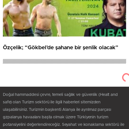
Özçelik; “Gökbel’de şahane bir şenlik olacak”
Doğal hammaddesi çevre, temeli sağlık ve güvenlik (Healt and
safe) olan Turizm sektörü ile ilgili haberleri sitemizden
ulaşabilirsiniz. Turizmin başkenti Alanya ile ayrılmaz parçası
gzpalanya havaalanı başta olmak üzere Türkiyenin turizm
potansiyelini değerlendireceğiz. Seyahat ve konaklama sektörü ile