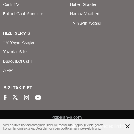
Canlı TV
Haber Gönder
Futbol Canlı Sonuçlar
Namaz Vakitleri
TV Yayın Akışları
HIZLI SERVİS
TV Yayın Akışları
Yazarlar Site
Basketbol Canlı
AMP
BİZİ TAKİP ET
gzpalanya.com
Veri politikasındaki amaçlarla sınırlı ve mevzuata uygun şekilde çerez
Çerezler ile ilgili bilgi için
Çerez Politikamızı
ziyaret edebilirsiniz.
konumlandırmaktayız. Detaylar için
veri politikamızı
inceleyebilirsiniz.