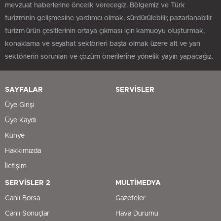
mevzuat haberlerine öncelik verecegiz. Bölgemiz ve Türk
turizminin gelişmesine yardımcı olmak, sürdürülebilir, pazarlanabilir
turizm ürün çesitlerinin ortaya çıkması için kamuoyu oluşturmak,
konaklama ve seyahat sektörleri başta olmak üzere alt ve yan
sektörlerin sorunları ve çözüm önerilerine yönelik yayın yapacağız.
SAYFALAR
SERVİSLER
Üye Girişi
Üye Kaydı
Künye
Hakkımızda
İletişim
SERVİSLER 2
MULTİMEDYA
Canlı Borsa
Gazeteler
Canlı Sonuçlar
Hava Durumu