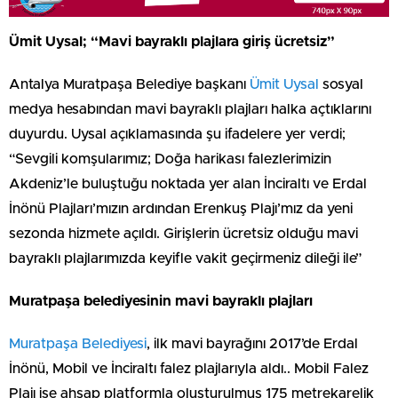
Ümit Uysal; “Mavi bayraklı plajlara giriş ücretsiz”
Antalya Muratpaşa Belediye başkanı
Ümit Uysal
sosyal
medya hesabından mavi bayraklı plajları halka açtıklarını
duyurdu. Uysal açıklamasında şu ifadelere yer verdi;
“Sevgili komşularımız; Doğa harikası falezlerimizin
Akdeniz’le buluştuğu noktada yer alan İnciraltı ve Erdal
İnönü Plajları’mızın ardından Erenkuş Plajı’mız da yeni
sezonda hizmete açıldı. Girişlerin ücretsiz olduğu mavi
bayraklı plajlarımızda keyifle vakit geçirmeniz dileği ile”
Muratpaşa belediyesinin mavi bayraklı plajları
Muratpaşa Belediyesi
, ilk mavi bayrağını 2017’de Erdal
İnönü, Mobil ve İnciraltı falez plajlarıyla aldı.. Mobil Falez
Plajı ise ahşap platformla oluşturulmuş 175 metrekarelik