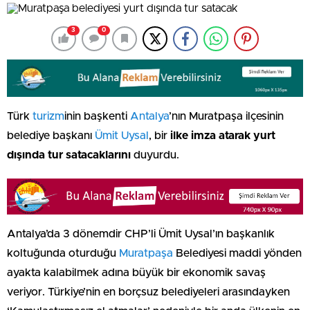
3
0
Türk
turizm
inin başkenti
Antalya
’nın Muratpaşa ilçesinin
belediye başkanı
Ümit Uysal
, bir
ilke imza atarak yurt
dışında tur satacaklarını
duyurdu.
Antalya’da 3 dönemdir CHP’li Ümit Uysal’ın başkanlık
koltuğunda oturduğu
Muratpaşa
Belediyesi maddi yönden
ayakta kalabilmek adına büyük bir ekonomik savaş
veriyor. Türkiye’nin en borçsuz belediyeleri arasındayken