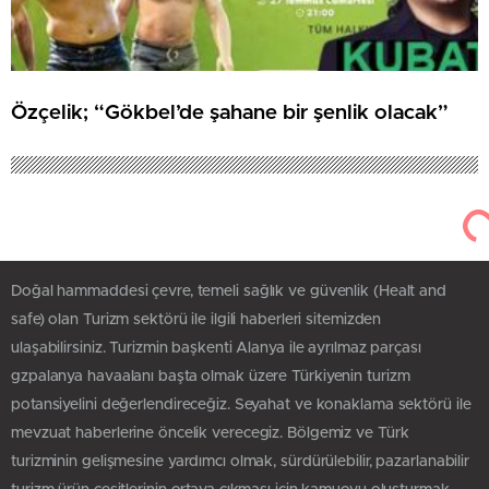
Özçelik; “Gökbel’de şahane bir şenlik olacak”
Doğal hammaddesi çevre, temeli sağlık ve güvenlik (Healt and
safe) olan Turizm sektörü ile ilgili haberleri sitemizden
ulaşabilirsiniz. Turizmin başkenti Alanya ile ayrılmaz parçası
gzpalanya havaalanı başta olmak üzere Türkiyenin turizm
potansiyelini değerlendireceğiz. Seyahat ve konaklama sektörü ile
mevzuat haberlerine öncelik verecegiz. Bölgemiz ve Türk
turizminin gelişmesine yardımcı olmak, sürdürülebilir, pazarlanabilir