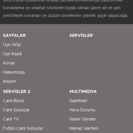
turizm ürün çesitlerinin ortaya çıkması için kamuoyu oluşturmak,
konaklama ve seyahat sektörleri başta olmak üzere alt ve yan
sektörlerin sorunları ve çözüm önerilerine yönelik yayın yapacağız.
SAYFALAR
SERVİSLER
Üye Girişi
Üye Kaydı
Künye
Hakkımızda
İletişim
SERVİSLER 2
MULTİMEDYA
Canlı Borsa
Gazeteler
Canlı Sonuçlar
Hava Durumu
Canlı TV
Haber Gönder
Futbol Canlı Sonuçlar
Namaz Vakitleri