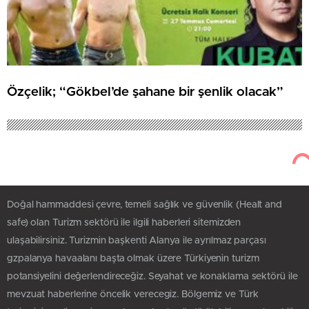
Özçelik; “Gökbel’de şahane bir şenlik olacak”
Doğal hammaddesi çevre, temeli sağlık ve güvenlik (Healt and
safe) olan Turizm sektörü ile ilgili haberleri sitemizden
ulaşabilirsiniz. Turizmin başkenti Alanya ile ayrılmaz parçası
gzpalanya havaalanı başta olmak üzere Türkiyenin turizm
potansiyelini değerlendireceğiz. Seyahat ve konaklama sektörü ile
mevzuat haberlerine öncelik verecegiz. Bölgemiz ve Türk