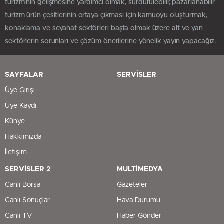
turizminin gelişmesine yardımcı olmak, sürdürülebilir, pazarlanabilir
turizm ürün çesitlerinin ortaya çıkması için kamuoyu oluşturmak,
konaklama ve seyahat sektörleri başta olmak üzere alt ve yan
sektörlerin sorunları ve çözüm önerilerine yönelik yayın yapacağız.
SAYFALAR
SERVİSLER
Üye Girişi
Üye Kaydı
Künye
Hakkımızda
İletişim
SERVİSLER 2
MULTİMEDYA
Canlı Borsa
Gazeteler
Canlı Sonuçlar
Hava Durumu
Canlı TV
Haber Gönder